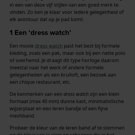
in een van deze vijf stijlen van een goed merk te
vinden. Zo ben je klaar voor iedere gelegenheid of
elk avontuur dat op je pad komt.
1 Een ‘dress watch’
Een mooie
dress watch
past het best bij formele
kleding, zoals een pak, maar ook bij een nette polo
of overhemd. Je draagt dit type horloge daarom
meestal naar het werk of andere formele
gelegenheden als een bruiloft, een bezoek aan
een chique restaurant, etc.
De kenmerken van een
dress watch
zijn een klein
formaat (max 40 mm) dunne kast, minimalistische
wijzerplaat en een leren bandje of een fijne
meshband.
Probeer de kleur van de leren band af te stemmen
op de kleur van je riem en schoenen die je het