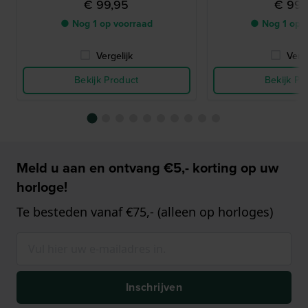
€ 99,95
€ 99,
● Nog 1 op voorraad
● Nog 1 op 
Vergelijk
Verge
Bekijk Product
Bekijk Pr
Meld u aan en ontvang €5,- korting op uw
horloge!
Te besteden vanaf €75,- (alleen op horloges)
Inschrijven