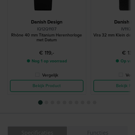
Danish Design
Danish D
IQ12Q1107
IV11Q13
Rhône 40 mm Titanium Herenhorloge
Vira 32 mm Klein desi
met Datum
€ 119,-
€ 139
● Nog 1 op voorraad
● Op voo
Vergelijk
Verge
Bekijk Product
Bekijk Pr
Specificaties
Functies