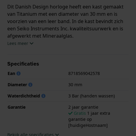
Dit Danish Design horloge heeft een kast gemaakt
van Titanium met een diameter van 30 mm en is
voorzien van een leer band. In de kast bevindt zich
een Seiko Instruments Inc. kwaliteitsuurwerk en is
afgewerkt met Mineraalglas.
Lees meer
Het horloge is 3ATM. Dit betekent dat het horloge
spatwaterdicht is.. Verder wordt het horloge
Specificaties
geleverd met 2 jaar garantie.
Ean
8718569042578
.
Diameter
30 mm
Waterdichtheid
3 Bar (handen wassen)
Garantie
2 jaar garantie
Gratis
1 jaar extra
garantie op
[huidigeHostnaam]
Bekijk alle specificaties