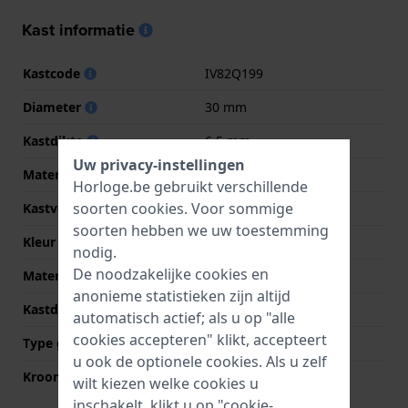
Kast informatie
Kastcode
IV82Q199
Diameter
30 mm
Kastdikte
6.5 mm
Uw privacy-instellingen
Materiaal
Titanium
Horloge.be gebruikt verschillende
soorten
cookies
. Voor sommige
Kastvorm
Rond
soorten hebben we uw toestemming
Kleur kast
Grijs
nodig.
De noodzakelijke cookies en
Materiaal kastdeksel
Titanium
anonieme statistieken zijn altijd
Kastdeksel
Klikkast
automatisch actief; als u op "alle
cookies accepteren" klikt, accepteert
Type glas
Mineraal
u ook de optionele cookies. Als u zelf
Kroon
Trek kroon
wilt kiezen welke cookies u
inschakelt, klikt u op "cookie-