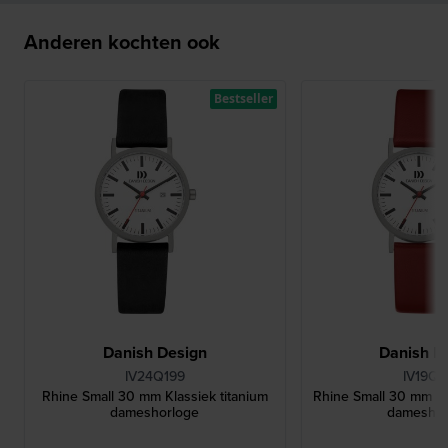
Anderen kochten ook
Bestseller
Danish Design
Danish D
IV24Q199
IV19Q1
Rhine Small 30 mm Klassiek titanium
Rhine Small 30 mm Gri
dameshorloge
dameshor