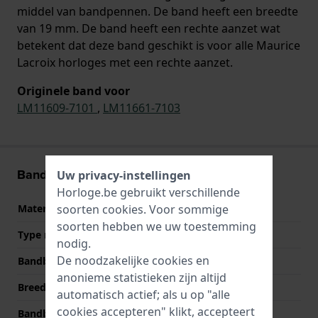
middel van bandpennen. De band heeft een breedte
van 19 mm. De band heeft een rechte aanzet wat
betekent dat deze band geschikt is voor alle Maurice
Lacroix horloges met een rechte aanzet.
Originele band voor
LM11609-7101
,
LM11661-7103
Band informatie
Uw privacy-instellingen
Horloge.be gebruikt verschillende
soorten
cookies
. Voor sommige
Materiaal Band
Leer
soorten hebben we uw toestemming
Type materiaal
Echt krokodillen leer
nodig.
De noodzakelijke cookies en
Bandbreedte
19 mm
anonieme statistieken zijn altijd
Breedte bandaanzet
19 mm
automatisch actief; als u op "alle
cookies accepteren" klikt, accepteert
Bandbreedte bij sluiting
16 mm