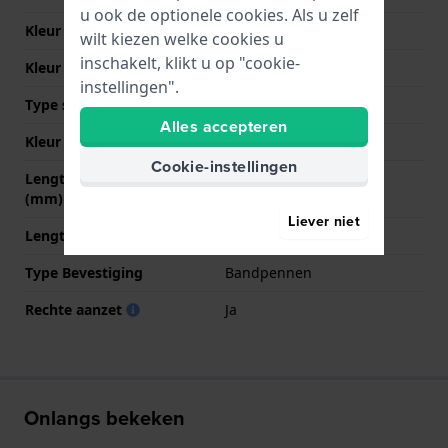
u ook de optionele cookies. Als u zelf
Kleur Band
Blauw
wilt kiezen welke cookies u
inschakelt, klikt u op "cookie-
Kleur stiksel
Blauw
instellingen".
Type sluiting
Geen
Alles accepteren
Kleur sluiting
NVT
Cookie-instellingen
Lengte band op 12 uur
80 mm
(mm)
Liever niet
Lengte band op 6 uur (mm)
110 mm
Type Bevestiging
Bandpennen
Rechte aanzet
Ja
Onlangs bekeken