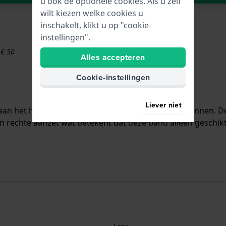
u ook de optionele cookies. Als u zelf
wilt kiezen welke cookies u
inschakelt, klikt u op "cookie-
instellingen".
 € 50
Alles accepteren
Cookie-instellingen
Liever niet
t aan het horloge bevestigd door middel van bandpennen. 
n rechte aanzet wat betekent dat deze band alleen geschikt