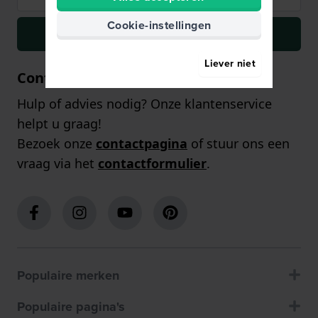
Cookie-instellingen
Inschrijven
Liever niet
Contact
Hulp of advies nodig? Onze klantenservice
helpt u graag!
Bezoek onze
contactpagina
of stuur ons een
vraag via het
contactformulier
.
Populaire merken
Populaire pagina's