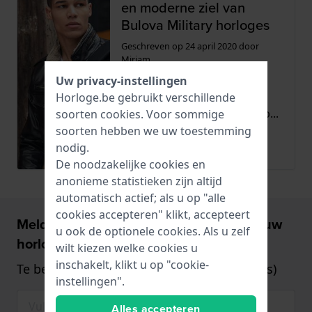
en moderne ziel van
Bulova Military horloges
Geschreven op
24 april 2020
door
Miriam
Bulova en leger hebben een
Uw privacy-instellingen
lange geschiedenis. Van
Horloge.be gebruikt verschillende
militaire hack horloges tot p...
soorten
cookies
. Voor sommige
soorten hebben we uw toestemming
Lees meer
nodig.
De noodzakelijke cookies en
anonieme statistieken zijn altijd
automatisch actief; als u op "alle
cookies accepteren" klikt, accepteert
Meld u aan en ontvang €5,- korting op uw
u ook de optionele cookies. Als u zelf
horloge!
wilt kiezen welke cookies u
inschakelt, klikt u op "cookie-
Te besteden vanaf €75,- (alleen op horloges)
instellingen".
Alles accepteren