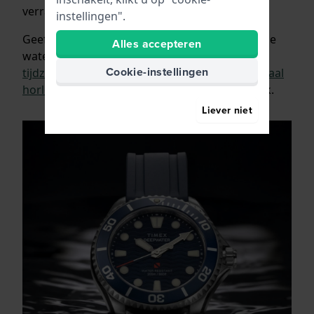
verrassen.
instellingen".
Geef bijvoorbeeld een mooi
duikhorloge
aan de
Alles accepteren
watersportliefhebber, een
horloge met twee
Cookie-instellingen
tijdzones
aan iemand die veel reist of een
digitaal
horloge
met veel functies aan een gadgetfreak.
Liever niet