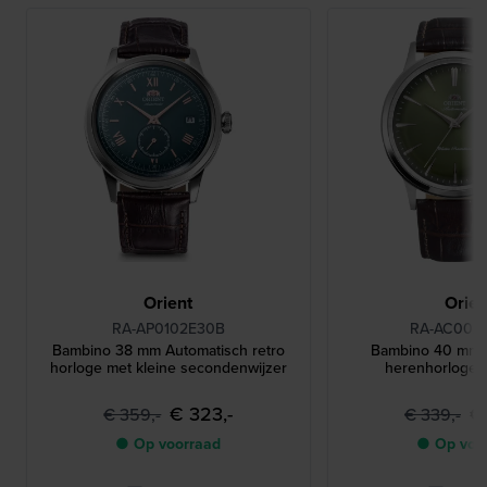
Orient
Orien
RA-AP0102E30B
RA-AC002
Bambino 38 mm Automatisch retro
Bambino 40 mm 
horloge met kleine secondenwijzer
herenhorloge 
€ 323,-
€
€ 359,-
€ 339,-
● Op voorraad
● Op voo