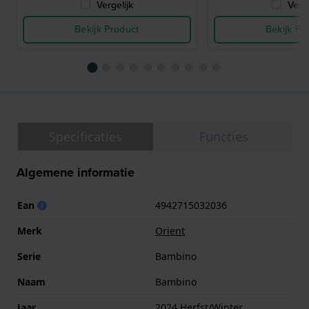
Vergelijk
Verge
Bekijk Product
Bekijk Pr
Specificaties
Functies
Algemene informatie
Ean
4942715032036
Merk
Orient
Serie
Bambino
Naam
Bambino
Jaar
2024 Herfst/Winter