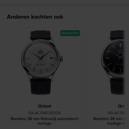
Anderen kochten ook
Bestseller
Orient
Orien
RA-AC0M03S30B
RA-AC0M0
Bambino 38 mm Retrostijl automatisch
Bambino 38 mm Aut
horloge
horloge me