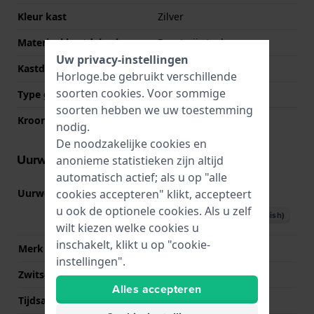
Kleur kast
Zilver
Materiaal kastdeksel
Roestvrij staal
Uw privacy-instellingen
Kastdeksel
Doorzichtig
Horloge.be gebruikt verschillende
soorten
cookies
. Voor sommige
Type glas
Mineraal
soorten hebben we uw toestemming
Kroon
Trek kroon
nodig.
De noodzakelijke cookies en
Uurwerk informatie
anonieme statistieken zijn altijd
automatisch actief; als u op "alle
cookies accepteren" klikt, accepteert
Uurwerk nr.
F6724
(
Bekijk specificaties
)
u ook de optionele cookies. Als u zelf
Download handboek (English)
wilt kiezen welke cookies u
inschakelt, klikt u op "cookie-
Merk uurwerk
Orient
instellingen".
Zwitsers uurwerk
Nee
Alles accepteren
Tijdsaanduiding
Analoog