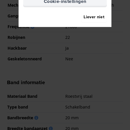
Cookie-instellingen
Mechanisme
Mechanisch automatisch
Gangreserve
40
Liever niet
Frequentie
21600
Robijnen
22
Hackbaar
Ja
Geskeletonneerd
Nee
Band informatie
Materiaal Band
Roestvrij staal
Type band
Schakelband
Bandbreedte
20 mm
Breedte bandaanzet
20 mm