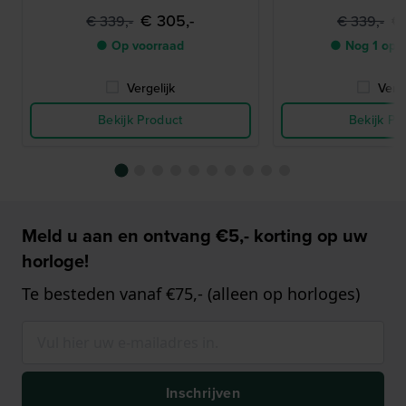
€ 305,-
€
€ 339,-
€ 339,-
● Op voorraad
● Nog 1 op 
Vergelijk
Verge
Bekijk Product
Bekijk Pr
Meld u aan en ontvang €5,- korting op uw
horloge!
Te besteden vanaf €75,- (alleen op horloges)
Inschrijven