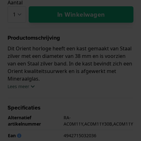
Aantal
In Winkelwagen
Productomschrijving
Dit Orient horloge heeft een kast gemaakt van Staal
zilver met een diameter van 38 mm en is voorzien
van een Staal zilver band. In de kast bevindt zich een
Orient kwaliteitsuurwerk en is afgewerkt met
Mineraalglas.
Lees meer
Het horloge is 3ATM. Dit betekent dat het horloge
spatwaterdicht is.. Verder wordt het horloge
Specificaties
geleverd met 2 jaar garantie.
Alternatief
RA-
.
artikelnummer
AC0M11Y,AC0M11Y30B,AC0M11Y
Ean
4942715032036