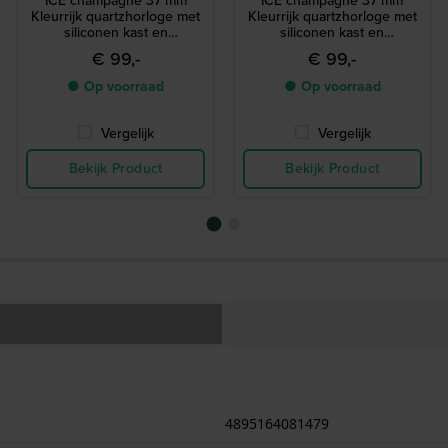
ICE champagne 37 mm
ICE champagne 37 mm
Kleurrijk quartzhorloge met
Kleurrijk quartzhorloge met
siliconen kast en
siliconen kast en
geïntegreerde band
geïntegreerde band
€ 99,-
€ 99,-
● Op voorraad
● Op voorraad
Vergelijk
Vergelijk
Bekijk Product
Bekijk Product
4895164081479