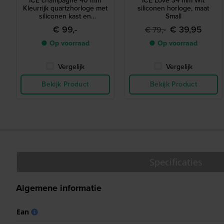
ICE champagne 40 mm
ICE Love 34 mm Wit
Kleurrijk quartzhorloge met
siliconen horloge, maat
siliconen kast en
Small
geïntegreerde band
€ 99,-
€ 39,95
€ 79,-
● Op voorraad
● Op voorraad
Vergelijk
Vergelijk
Bekijk Product
Bekijk Product
Specificaties
Algemene informatie
Ean