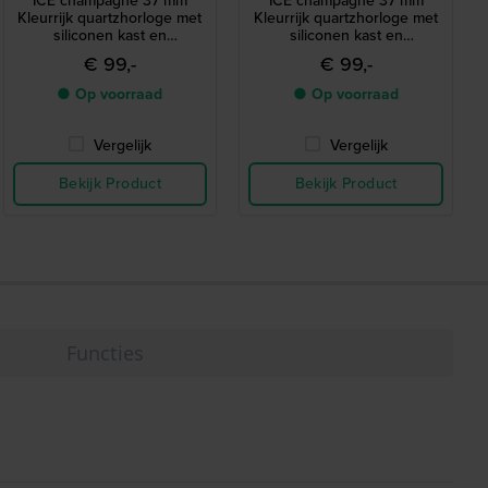
ICE champagne 37 mm
ICE champagne 37 mm
Kleurrijk quartzhorloge met
Kleurrijk quartzhorloge met
siliconen kast en
siliconen kast en
geïntegreerde band
geïntegreerde band
€ 99,-
€ 99,-
● Op voorraad
● Op voorraad
Vergelijk
Vergelijk
Bekijk Product
Bekijk Product
Functies