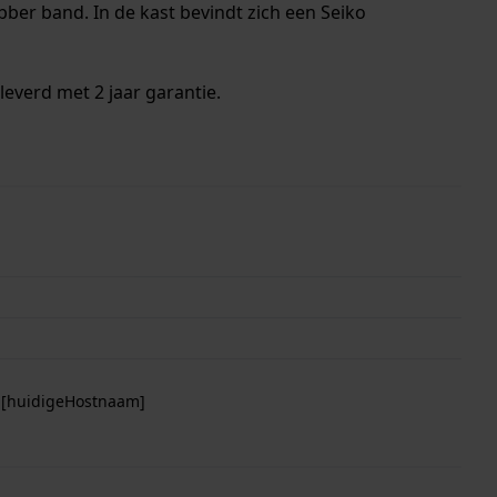
ber band. In de kast bevindt zich een Seiko
everd met 2 jaar garantie.
p [huidigeHostnaam]