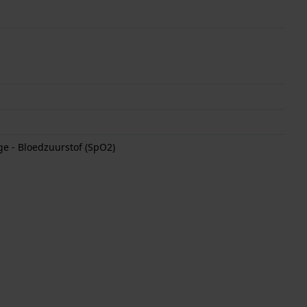
ge - Bloedzuurstof (SpO2)