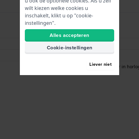
u ook de optionele cookies. Als u zelf
wilt kiezen welke cookies u
inschakelt, klikt u op "cookie-
instellingen".
Timer(s)
Alles accepteren
Wekker
Cookie-instellingen
Weersvoorspelling
Liever niet
Hartslagmeter - Monitor in horlo