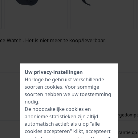
Ice-Watch . Het is niet meer te koop/leverbaar.
Uw privacy-instellingen
Horloge.be gebruikt verschillende
soorten
cookies
. Voor sommige
4895173345951
soorten hebben we uw toestemming
nodig.
39 mm
De noodzakelijke cookies en
IP68 (Kan worden ondergedompe
anonieme statistieken zijn altijd
automatisch actief; als u op "alle
2 jaar garantie
cookies accepteren" klikt, accepteert
Gratis
1 jaar extra garantie o