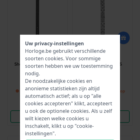
Uw privacy-instellingen
Swarovski
Swarovski
Horloge.be gebruikt verschillende
5096236
5098941
soorten
cookies
. Voor sommige
Shourouk 14 mm Zwarte
Daytime 14 mm RVS
soorten hebben we uw toestemming
leren band
schakelband
nodig.
De noodzakelijke cookies en
€ 31,-
€ 99,-
anonieme statistieken zijn altijd
● Binnenkort weer op
● Binnenkort weer op
automatisch actief; als u op "alle
voorraad
voorraad
cookies accepteren" klikt, accepteert
Vergelijk
Vergelijk
u ook de optionele cookies. Als u zelf
Bekijk Product
Bekijk Product
wilt kiezen welke cookies u
inschakelt, klikt u op "cookie-
instellingen".