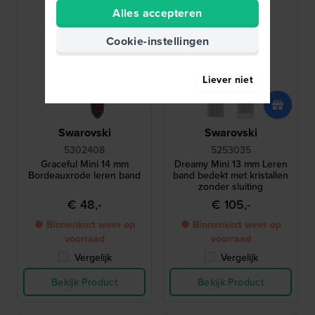
Alles accepteren
Cookie-instellingen
Liever niet
Swarovski
Swarovski
5302408
5253035
Graceful Mini 14 mm
Dreamy Mini 13 mm Leren
Bordeauxrode leren band
band bedekt met kristallen
zonder sluiting
€ 48,-
€ 105,-
● Binnenkort weer op
● Binnenkort weer op
voorraad
voorraad
Vergelijk
Vergelijk
Bekijk Product
Bekijk Product