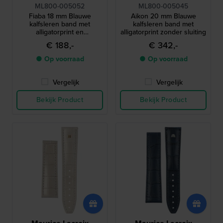
ML800-005052
ML800-005045
Fiaba 18 mm Blauwe
Aikon 20 mm Blauwe
kalfsleren band met
kalfsleren band met
alligatorprint en
alligatorprint zonder sluiting
zilverkleurig logo zonder
€ 188,-
€ 342,-
gesp
● Op voorraad
● Op voorraad
Vergelijk
Vergelijk
Bekijk Product
Bekijk Product