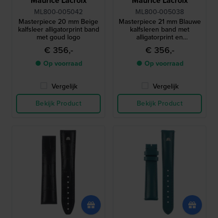
Maurice Lacroix
Maurice Lacroix
ML800-005042
ML800-005038
Masterpiece 20 mm Beige
Masterpiece 21 mm Blauwe
kalfsleer alligatorprint band
kalfsleren band met
met goud logo
alligatorprint en
zilverkleurig logo zonder
€ 356,-
€ 356,-
gesp
● Op voorraad
● Op voorraad
Vergelijk
Vergelijk
Bekijk Product
Bekijk Product