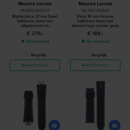
Maurice Lacroix
Maurice Lacroix
ML800-005037
ML740-005105
Masterpiece 21 mm Zwart
Eliros 16 mm Groene
kalfsleren band met
kalfsleren band met
alligatorprint en
zilveren logo zonder gesp
zilverkleurig logo zonder
€ 279,-
€ 188,-
gesp
● Op voorraad
● Op voorraad
Vergelijk
Vergelijk
Bekijk Product
Bekijk Product