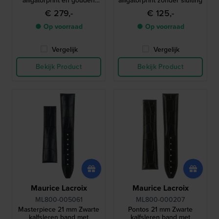
alligatorprint en gouden
alligatorprint zonder sluiting
logo zonder gesp
€ 279,-
€ 125,-
● Op voorraad
● Op voorraad
Vergelijk
Vergelijk
Bekijk Product
Bekijk Product
Maurice Lacroix
Maurice Lacroix
ML800-005061
ML800-000207
Masterpiece 21 mm Zwarte
Pontos 21 mm Zwarte
kalfsleren band met
kalfsleren band met