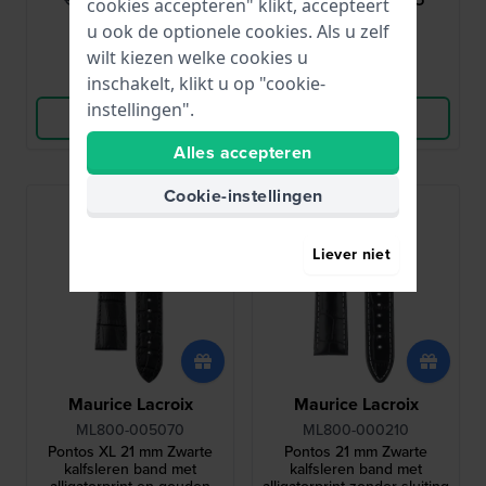
cookies accepteren" klikt, accepteert
● Op voorraad
● Op voorraad
u ook de optionele cookies. Als u zelf
wilt kiezen welke cookies u
Vergelijk
Vergelijk
inschakelt, klikt u op "cookie-
instellingen".
Bekijk Product
Bekijk Product
Alles accepteren
Cookie-instellingen
Liever niet
Maurice Lacroix
Maurice Lacroix
ML800-005070
ML800-000210
Pontos XL 21 mm Zwarte
Pontos 21 mm Zwarte
kalfsleren band met
kalfsleren band met