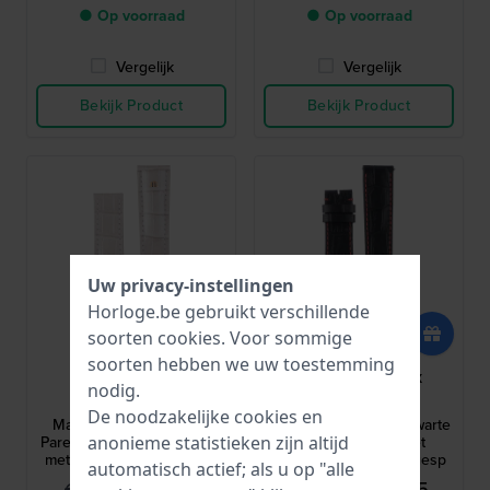
● Op voorraad
● Op voorraad
Vergelijk
Vergelijk
Bekijk Product
Bekijk Product
Uw privacy-instellingen
Horloge.be gebruikt verschillende
soorten
cookies
. Voor sommige
soorten hebben we uw toestemming
Maurice Lacroix
Maurice Lacroix
nodig.
ML800-005072
ML800-005071
De noodzakelijke cookies en
Masterpiece XL 20 mm
Eliros XL 20 mm XL Zwarte
Parelmoerglans leren band
kalfsleren band met
anonieme statistieken zijn altijd
met alligatorprint en goud
alligatorprint zonder gesp
automatisch actief; als u op "alle
logo zonder gesp
€ 134,95
€ 104,95
€ 171,-
€ 134,-