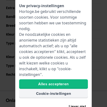
Uw privacy-instellingen
Extra info
Stainless Steel Bracelet
Horloge.be gebruikt verschillende
Bandbreedte
24 mm
soorten
cookies
. Voor sommige
soorten hebben we uw toestemming
Breedte bandaanzet
13 mm
nodig.
De noodzakelijke cookies en
Kleur Band
Zwart
anonieme statistieken zijn altijd
Type sluiting
Vouwsluiting met
automatisch actief; als u op "alle
drukknoppen
cookies accepteren" klikt, accepteert
Kleur sluiting
Zwart
u ook de optionele cookies. Als u zelf
wilt kiezen welke cookies u
Type Bevestiging
Bandpennen
inschakelt, klikt u op "cookie-
instellingen".
Rechte aanzet
Nee
Alles accepteren
Cookie-instellingen
Onlangs bekeken
Liever niet