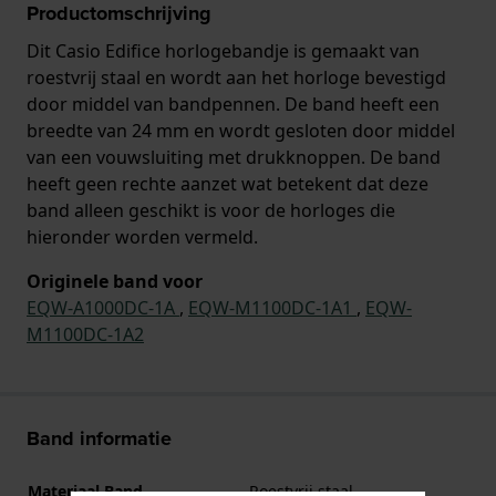
Productomschrijving
Dit Casio Edifice horlogebandje is gemaakt van
roestvrij staal en wordt aan het horloge bevestigd
door middel van bandpennen. De band heeft een
breedte van 24 mm en wordt gesloten door middel
van een vouwsluiting met drukknoppen. De band
heeft geen rechte aanzet wat betekent dat deze
band alleen geschikt is voor de horloges die
hieronder worden vermeld.
Originele band voor
EQW-A1000DC-1A
,
EQW-M1100DC-1A1
,
EQW-
M1100DC-1A2
Band informatie
Materiaal Band
Roestvrij staal