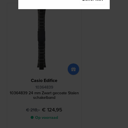
Casio Edifice
10364839
10364839 24 mm Zwart gecoate Stalen
schakelband
€ 124,95
€ 218,-
● Op voorraad