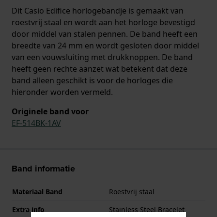
Dit Casio Edifice horlogebandje is gemaakt van
roestvrij staal en wordt aan het horloge bevestigd
door middel van stalen pennen. De band heeft een
breedte van 24 mm en wordt gesloten door middel
van een vouwsluiting met drukknoppen. De band
heeft geen rechte aanzet wat betekent dat deze
band alleen geschikt is voor de horloges die
hieronder worden vermeld.
Originele band voor
EF-514BK-1AV
Band informatie
Materiaal Band
Roestvrij staal
Extra info
Stainless Steel Bracelet