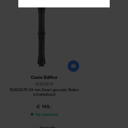
Casio Edifice
10302079
10302079 24 mm Zwart gecoate Stalen
schakelband
€ 149,-
● Op voorraad
Vergelijk