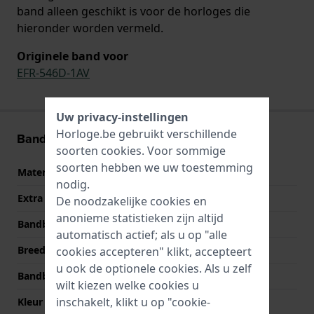
band alleen geschikt is voor de horloges die
hieronder worden vermeld.
Originele band voor
EFR-546D-1AV
Uw privacy-instellingen
Horloge.be gebruikt verschillende
Band informatie
soorten
cookies
. Voor sommige
soorten hebben we uw toestemming
Materiaal Band
Roestvrij staal
nodig.
Extra info
Stainless Steel Bracelet
De noodzakelijke cookies en
anonieme statistieken zijn altijd
Bandbreedte
22 mm
automatisch actief; als u op "alle
Breedte bandaanzet
22 mm
cookies accepteren" klikt, accepteert
u ook de optionele cookies. Als u zelf
Bandbreedte bij sluiting
20 mm
wilt kiezen welke cookies u
inschakelt, klikt u op "cookie-
Kleur Band
Zilver