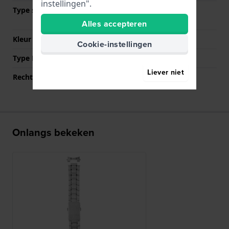
instellingen".
Type sluiting
Vouwsluiting met
drukknoppen
Alles accepteren
Kleur sluiting
Zilver
Cookie-instellingen
Type Bevestiging
Bandpennen
Liever niet
Rechte aanzet
Nee
Onlangs bekeken