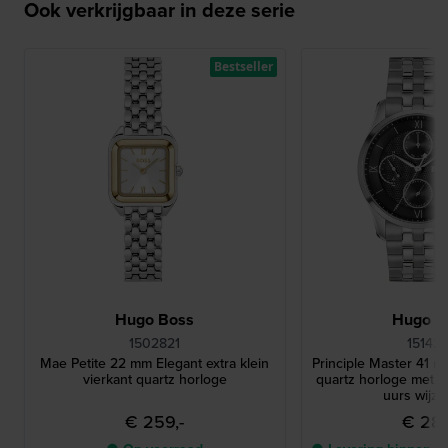
Ook verkrijgbaar in deze serie
Bestseller
Hugo Boss
Hugo B
1502821
15142
Mae Petite 22 mm Elegant extra klein
Principle Master 41 m
vierkant quartz horloge
quartz horloge met d
uurs wijze
€ 259,-
€ 289