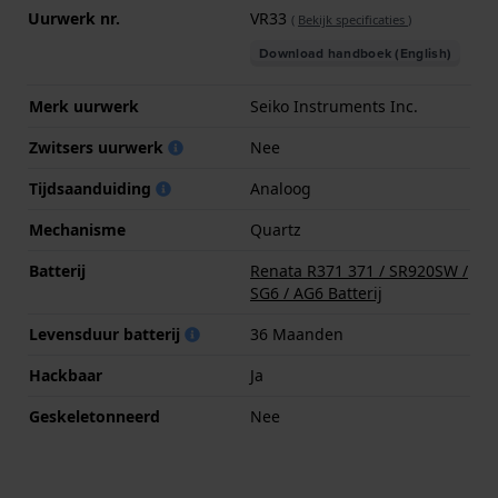
Uurwerk nr.
VR33
(
Bekijk specificaties
)
Download handboek (English)
Merk uurwerk
Seiko Instruments Inc.
Zwitsers uurwerk
Nee
Tijdsaanduiding
Analoog
Mechanisme
Quartz
Batterij
Renata R371 371 / SR920SW /
SG6 / AG6 Batterij
Levensduur batterij
36 Maanden
Hackbaar
Ja
Geskeletonneerd
Nee