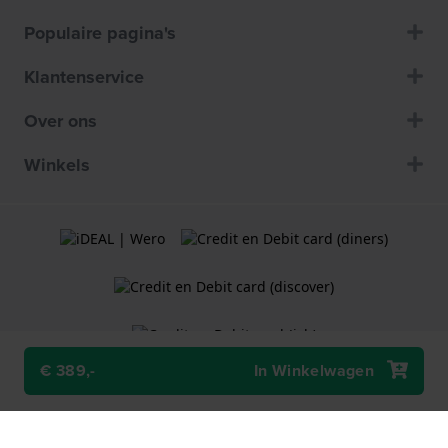
Populaire pagina's
Klantenservice
Over ons
Winkels
€ 389,-
In Winkelwagen