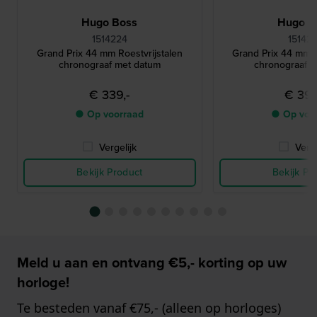
Hugo Boss
Hugo B
1514224
15142
Grand Prix 44 mm Roestvrijstalen
Grand Prix 44 mm R
chronograaf met datum
chronograaf 
€ 339,-
€ 399
● Op voorraad
● Op voo
Vergelijk
Verge
Bekijk Product
Bekijk Pr
Meld u aan en ontvang €5,- korting op uw
horloge!
Te besteden vanaf €75,- (alleen op horloges)