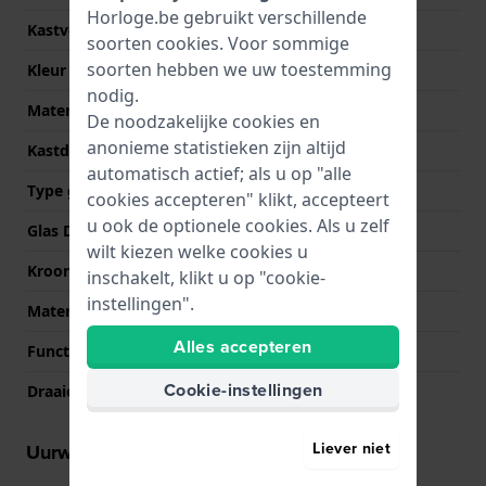
Horloge.be gebruikt verschillende
Kastvorm
Rond
soorten
cookies
. Voor sommige
soorten hebben we uw toestemming
Kleur kast
Zilver
nodig.
Materiaal kastdeksel
Roestvrij staal
De noodzakelijke cookies en
anonieme statistieken zijn altijd
Kastdeksel
Klikkast
automatisch actief; als u op "alle
Type glas
Mineraal
cookies accepteren" klikt, accepteert
u ook de optionele cookies. Als u zelf
Glas Diameter
39.00
wilt kiezen welke cookies u
Kroon
Trek kroon
inschakelt, klikt u op "cookie-
instellingen".
Materiaal bezel
Roestvrij staal
Alles accepteren
Functie ring
Tachymeter
Cookie-instellingen
Draaiende ring
Geen - Vast
Liever niet
Uurwerk informatie