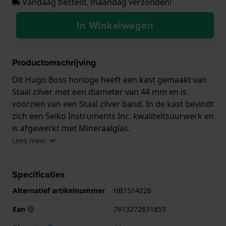
Vandaag besteld, maandag verzonden!
In Winkelwagen
Productomschrijving
Dit Hugo Boss horloge heeft een kast gemaakt van
Staal zilver met een diameter van 44 mm en is
voorzien van een Staal zilver band. In de kast bevindt
zich een Seiko Instruments Inc. kwaliteitsuurwerk en
is afgewerkt met Mineraalglas.
Lees meer
Het horloge is 5ATM. Dit betekent dat het horloge
geschikt is om mee te douchen. Verder wordt het
Specificaties
horloge geleverd met 2 jaar garantie.
Alternatief artikelnummer
HB1514226
.
Ean
7613272631853