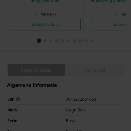
● Op voorraad
● Levering binnen 2
Vergelijk
Verge
Bekijk Product
Bekijk Pr
Specificaties
Functies
Algemene informatie
Ean
7613272631853
Merk
Hugo Boss
Serie
Boss