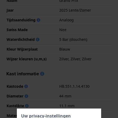
Naam
Grand Prix
Jaar
2025 Lente/Zomer
Tijdsaanduiding
Analoog
Swiss Made
Nee
Waterdichtheid
5 Bar (douchen)
Kleur Wijzerplaat
Blauw
Wijzer kleuren (u,m,s)
Zilver, Zilver, Zilver
Kast informatie
Kastcode
HB.551.1.14.4130
Diameter
44 mm
Kastdikte
11.1 mm
Uw privacy-instellingen
Materiaal
Roestvrij staal