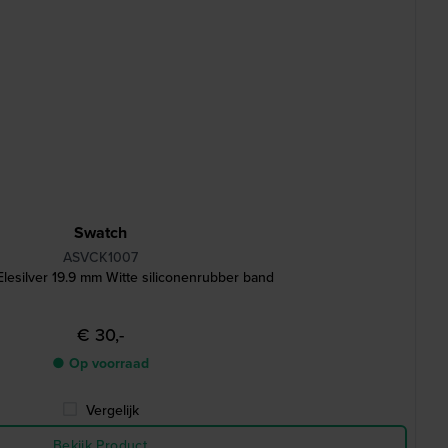
Swatch
ASVCK1007
esilver 19.9 mm Witte siliconenrubber band
€ 30,-
● Op voorraad
Vergelijk
Bekijk Product