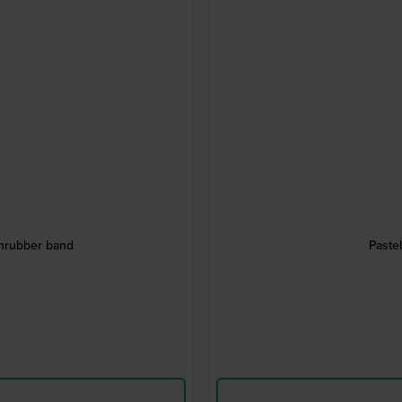
nrubber band
Paste