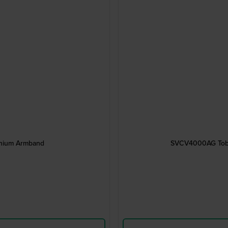
nium Armband
SVCV4000AG Toba