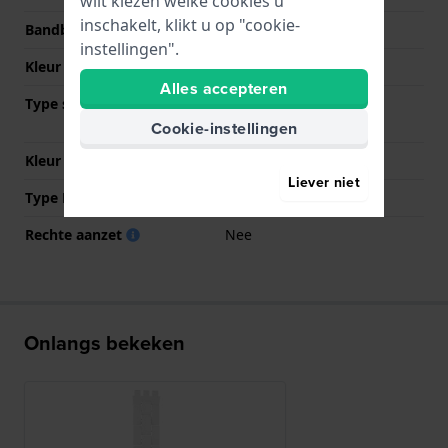
wilt kiezen welke cookies u
inschakelt, klikt u op "cookie-
Bandbreedte bij sluiting
21 mm
instellingen".
Kleur Band
Wit
Alles accepteren
Type sluiting
Vouwsluiting met
veiligheidsklep
Cookie-instellingen
Kleur sluiting
Wit
Liever niet
Type Bevestiging
Stalen pennen
Rechte aanzet
Nee
Onlangs bekeken