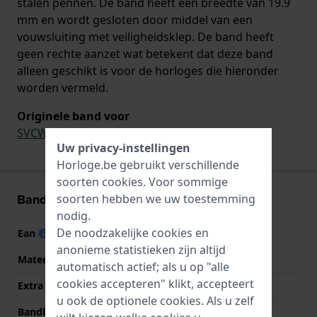
stalen pennen. De band heeft een breedte van 19.9
mm en wordt gesloten door middel van een
vouwsluiting met veiligheidsklep. De band heeft
geen rechte aanzet wat betekent dat deze band
alleen geschikt is voor de horloges die hieronder
worden vermeld.
Originele band voor
SVCW4000AG
Uw privacy-instellingen
Horloge.be gebruikt verschillende
soorten
cookies
. Voor sommige
Band informatie
soorten hebben we uw toestemming
nodig.
De noodzakelijke cookies en
Ean
7610522554535
anonieme statistieken zijn altijd
Materiaal Band
Aluminium
automatisch actief; als u op "alle
cookies accepteren" klikt, accepteert
Extra info
Aluminum Bracelet
u ook de optionele cookies. Als u zelf
Bandbreedte
19.9 mm