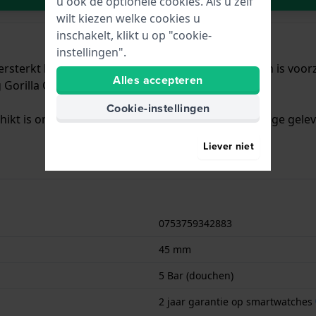
u ook de optionele cookies. Als u zelf
wilt kiezen welke cookies u
inschakelt, klikt u op "cookie-
instellingen".
ersterkt kunsthars met een diameter van 45 mm en is voorz
Alles accepteren
Gorilla Glass 3glas.
Cookie-instellingen
chikt is om mee te douchen. Verder wordt het horloge gele
Liever niet
0753759342883
45 mm
5 Bar (douchen)
2 jaar garantie op smartwatches