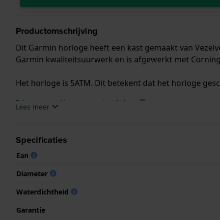
Productomschrijving
Dit Garmin horloge heeft een kast gemaakt van Vezelv
Garmin kwaliteitsuurwerk en is afgewerkt met Corning 
Het horloge is 5ATM. Dit betekent dat het horloge ges
2 jaar garantie op smartwatches
Lees meer
.
Specificaties
.
Ean
Diameter
Waterdichtheid
Garantie