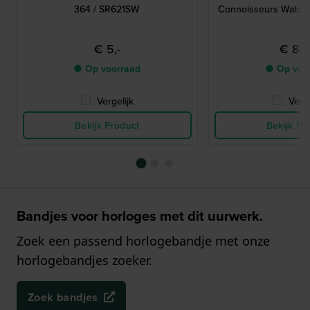
364 / SR621SW
Connoisseurs Watch
€ 5,-
€ 8,
● Op voorraad
● Op voo
Vergelijk
Verge
Bekijk Product
Bekijk Pr
Bandjes voor horloges met dit uurwerk.
Zoek een passend horlogebandje met onze
horlogebandjes zoeker.
Zoek bandjes