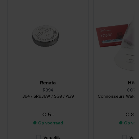
Renata
HW
R394
CO78
394 / SR936W / SG9 / AG9
Connoisseurs Watch
€ 5,-
€ 8,
● Op voorraad
● Op voo
Vergelijk
Verge