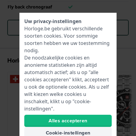
Fly back chronograaf
Uw privacy-instellingen
Download handboek (English)
Horloge.be gebruikt verschillende
soorten
cookies
. Voor sommige
soorten hebben we uw toestemming
nodig.
De noodzakelijke cookies en
Horloges met het G10.212 uurwerk:
anonieme statistieken zijn altijd
automatisch actief; als u op "alle
cookies accepteren" klikt, accepteert
u ook de optionele cookies. Als u zelf
wilt kiezen welke cookies u
inschakelt, klikt u op "cookie-
instellingen".
Alles accepteren
Cookie-instellingen