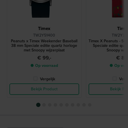
Timex
Time
TW2Y51400
TW2Y39
Peanuts x Timex Weekender Baseball
Timex X Peanuts - Sn
38 mm Speciale editie quartz horloge
Speciale editie qua
met Snoopy wijzerplaat
Snoopy wijz
€ 99,-
€ 85,
● Op voorraad
● Op voo
Vergelijk
Verge
Bekijk Product
Bekijk Pr