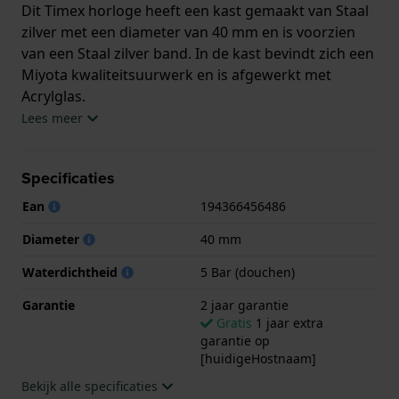
Dit Timex horloge heeft een kast gemaakt van Staal
zilver met een diameter van 40 mm en is voorzien
van een Staal zilver band. In de kast bevindt zich een
Miyota kwaliteitsuurwerk en is afgewerkt met
Acrylglas.
Lees meer
Het horloge is 5ATM. Dit betekent dat het horloge
geschikt is om mee te douchen. Verder wordt het
Specificaties
horloge geleverd met 2 jaar garantie.
Ean
194366456486
.
Diameter
40 mm
Waterdichtheid
5 Bar (douchen)
Garantie
2 jaar garantie
Gratis
1 jaar extra
garantie op
[huidigeHostnaam]
Bekijk alle specificaties