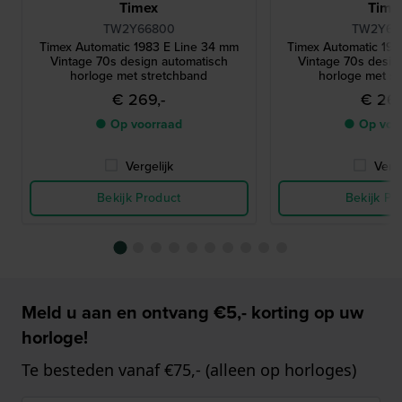
Timex
Time
TW2Y66800
TW2Y66
Timex Automatic 1983 E Line 34 mm
Timex Automatic 19
Vintage 70s design automatisch
Vintage 70s desig
horloge met stretchband
horloge met s
€ 269,-
€ 269
● Op voorraad
● Op voo
Vergelijk
Verge
Bekijk Product
Bekijk Pr
Meld u aan en ontvang €5,- korting op uw
horloge!
Te besteden vanaf €75,- (alleen op horloges)