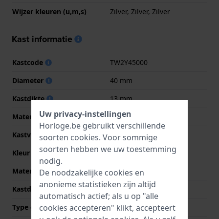
Wijzer kleuren (u,m,s)
Zilver, Zilver, Zilver
Kast informatie
Kastcode
TW2Y45000
Diameter
40 mm
Kastdikte
13 mm
Uw privacy-instellingen
Materiaal
Roestvrij staal
Horloge.be gebruikt verschillende
Kastvorm
Rond
soorten
cookies
. Voor sommige
soorten hebben we uw toestemming
Kleur kast
Zilver
nodig.
Materiaal kastdeksel
Roestvrij staal
De noodzakelijke cookies en
anonieme statistieken zijn altijd
Kastdeksel
Klikkast
automatisch actief; als u op "alle
cookies accepteren" klikt, accepteert
Type glas
Acryl