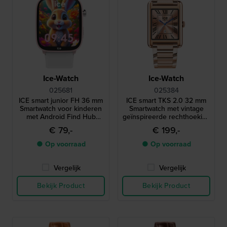
Ice-Watch
Ice-Watch
025681
025384
ICE smart junior FH 36 mm
ICE smart TKS 2.0 32 mm
Smartwatch voor kinderen
Smartwatch met vintage
met Android Find Hub
geïnspireerde rechthoekige
geolocatie functionaliteit
kast en 1,41" Amoled
€ 79,-
€ 199,-
touchscreen
● Op voorraad
● Op voorraad
Vergelijk
Vergelijk
Bekijk Product
Bekijk Product