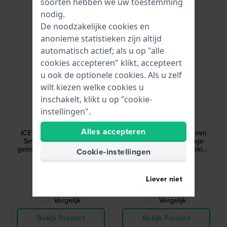
soorten hebben we uw toestemming
nodig.
De noodzakelijke cookies en
anonieme statistieken zijn altijd
automatisch actief; als u op "alle
cookies accepteren" klikt, accepteert
u ook de optionele cookies. Als u zelf
wilt kiezen welke cookies u
inschakelt, klikt u op "cookie-
Ice-Watch
Ice-Watch
instellingen".
025287
025286
Alles accepteren
ICE smart TKS 2.0 32 mm
ICE smart TKS 2.0 32 mm
Smartwatch met vintage
Smartwatch met vintage
geïnspireerde rechthoekige
geïnspireerde rechthoekige
Cookie-instellingen
kast en 1,41" Amoled
kast en 1,41" Amoled
€ 199,-
€ 169,-
touchscreen
touchscreen
● Op voorraad
● Op voorraad
Liever niet
Vergelijk
Vergelijk
Bekijk Product
Bekijk Product