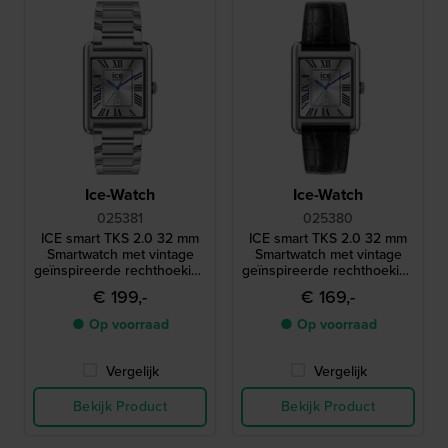
Ice-Watch
Ice-Watch
025381
025380
ICE smart TKS 2.0 32 mm
ICE smart TKS 2.0 32 mm
Smartwatch met vintage
Smartwatch met vintage
geïnspireerde rechthoekige
geïnspireerde rechthoekige
kast en 1,41" Amoled
kast en 1,41" Amoled
€ 199,-
€ 169,-
touchscreen
touchscreen
● Op voorraad
● Op voorraad
Vergelijk
Vergelijk
Bekijk Product
Bekijk Product