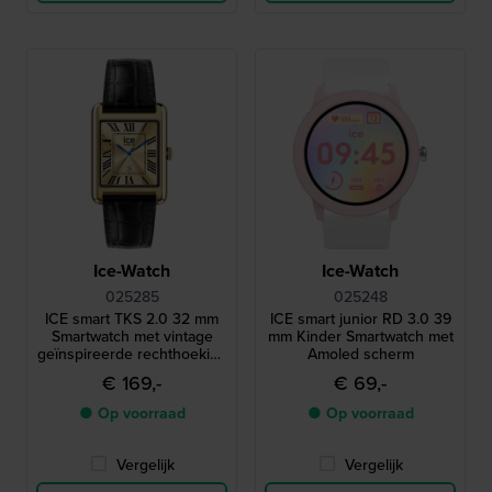
Ice-Watch
Ice-Watch
025285
025248
ICE smart TKS 2.0 32 mm
ICE smart junior RD 3.0 39
Smartwatch met vintage
mm Kinder Smartwatch met
geïnspireerde rechthoekige
Amoled scherm
kast en 1,41" Amoled
€ 169,-
€ 69,-
touchscreen
● Op voorraad
● Op voorraad
Vergelijk
Vergelijk