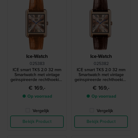
Ice-Watch
Ice-Watch
025383
025382
ICE smart TKS 2.0 32 mm
ICE smart TKS 2.0 32 mm
Smartwatch met vintage
Smartwatch met vintage
geïnspireerde rechthoekige
geïnspireerde rechthoekige
kast en 1,41" Amoled
kast en 1,41" Amoled
€ 169,-
€ 169,-
touchscreen
touchscreen
● Op voorraad
● Op voorraad
Vergelijk
Vergelijk
Bekijk Product
Bekijk Product