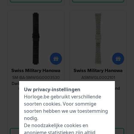
Swiss Military Hanowa
Swiss Military Hanowa
SM-BA-SMWGG0003530
ASMWGL0002101
Dark Matter 21 mm Zwarte
Diligenter 21 mm
stalen schakelband
roestvrijstalen armband
Uw privacy-instellingen
Horloge.be gebruikt verschillende
€ 140,-
€ 141,-
soorten
cookies
. Voor sommige
● Op voorraad
● Op voorraad
soorten hebben we uw toestemming
nodig.
Vergelijk
Vergelijk
De noodzakelijke cookies en
anonieme statistieken zijn altijd
Bekijk Product
Bekijk Product