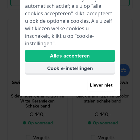
automatisch actief; als u op "alle
cookies accepteren" klikt, accepteert
u ook de optionele cookies. Als u zelf
wilt kiezen welke cookies u
inschakelt, klikt u op "cookie-
instellingen".
Alles accepteren
Cookie-instellingen
Swiss Military Hanowa
Swiss Military Hanowa
Liever niet
ASMWGI0002284
ASMWGH0001760
Sidewinder Ceramic 26 mm
Black Marlin 22 mm Bicolor
Witte Keramieken
stalen schakelband
Schakelband
€ 140,-
€ 140,-
● Op voorraad
● Op voorraad
Vergelijk
Vergelijk