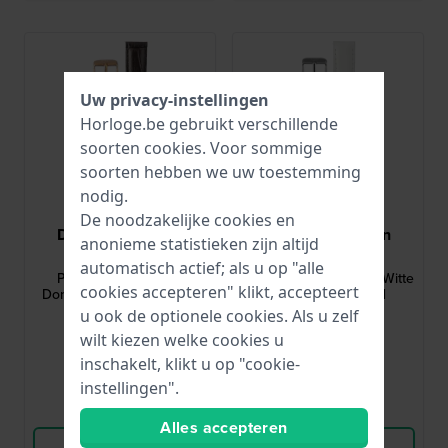
Uw privacy-instellingen
Horloge.be gebruikt verschillende
soorten
cookies
. Voor sommige
soorten hebben we uw toestemming
nodig.
De noodzakelijke cookies en
Daniel Wellington
Daniel Wellington
anonieme statistieken zijn altijd
DW00200146
DW00200162
automatisch actief; als u op "alle
Petite 14 York 14 mm
Petite 14 Bondi 14 mm Witte
cookies accepteren" klikt, accepteert
Donkerbruine leren band
leren horlogeband
u ook de optionele cookies. Als u zelf
€ 45,-
€ 45,-
wilt kiezen welke cookies u
inschakelt, klikt u op "cookie-
● Op voorraad
● Op voorraad
instellingen".
Vergelijk
Vergelijk
Alles accepteren
Bekijk Product
Bekijk Product