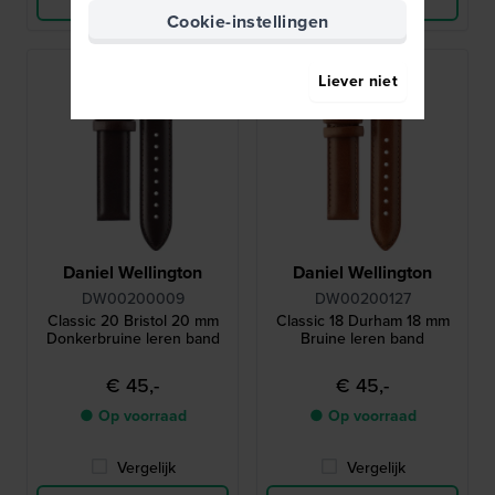
Cookie-instellingen
Liever niet
Daniel Wellington
Daniel Wellington
DW00200009
DW00200127
Classic 20 Bristol 20 mm
Classic 18 Durham 18 mm
Donkerbruine leren band
Bruine leren band
€ 45,-
€ 45,-
● Op voorraad
● Op voorraad
Vergelijk
Vergelijk