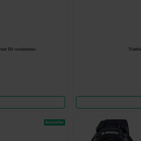
met 50 rondetimer.
Triath
Bestseller