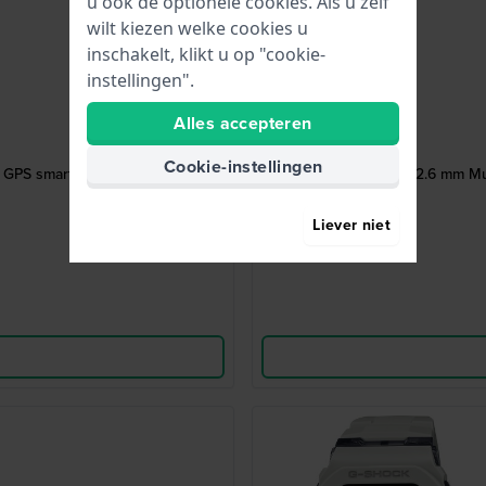
u ook de optionele cookies. Als u zelf
wilt kiezen welke cookies u
inschakelt, klikt u op "cookie-
instellingen".
Alles accepteren
Cookie-instellingen
ss GPS smartwatch
G-Squad 52.6 mm Mul
Liever niet