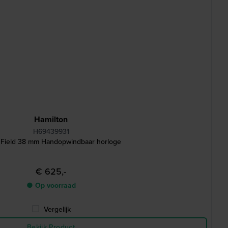
Hamilton
H69439931
 Field 38 mm Handopwindbaar horloge
€ 625,-
● Op voorraad
Vergelijk
Bekijk Product