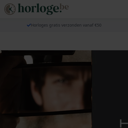
Horloges gratis verzonden vanaf €50