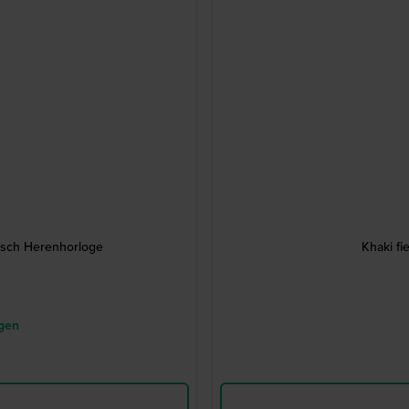
tisch Herenhorloge
Khaki f
agen