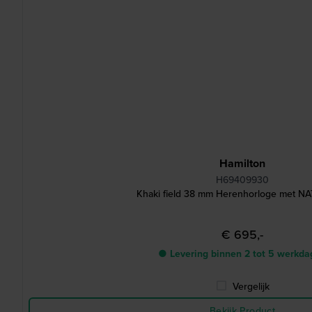
Hamilton
H69409930
Khaki field 38 mm Herenhorloge met N
€ 695,-
● Levering binnen 2 tot 5 werkd
Vergelijk
Bekijk Product