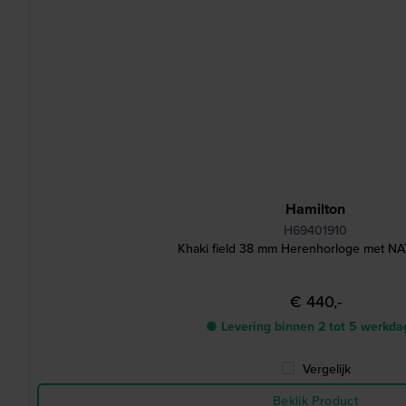
Hamilton
H69401910
Khaki field 38 mm Herenhorloge met N
€ 440,-
● Levering binnen 2 tot 5 werkd
Vergelijk
Bekijk Product