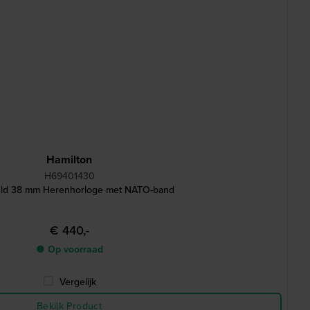
Hamilton
H69401430
ield 38 mm Herenhorloge met NATO-band
€ 440,-
● Op voorraad
Vergelijk
Bekijk Product