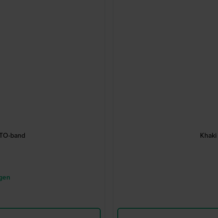
ATO-band
Khaki
agen