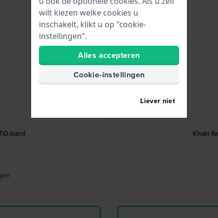
u ook de optionele cookies. Als u zelf
wilt kiezen welke cookies u
inschakelt, klikt u op "cookie-
instellingen".
Alles accepteren
Cookie-instellingen
Liever niet
ATO-band
Khaki f
agen