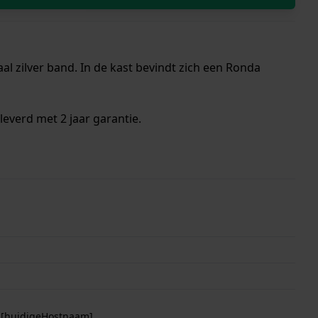
al zilver band. In de kast bevindt zich een Ronda
everd met 2 jaar garantie.
p [huidigeHostnaam]