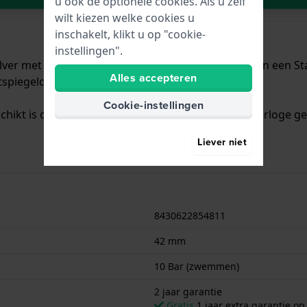
u ook de optionele cookies. Als u zelf
wilt kiezen welke cookies u
inschakelt, klikt u op "cookie-
instellingen".
ilver met een diameter van 42 mm en is voorzien van een Sta
Alles accepteren
spiegeld saffierglasglas.
Cookie-instellingen
schikt is om mee te zwemmen. Verder wordt het horloge gel
Liever niet
8430622854811
42 mm
10 Bar (zwemmen)
2 jaar garantie
Gratis
1 jaar extra garantie o