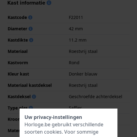
Kast informatie
Kastcode
F22011
Diameter
42 mm
Kastdikte
11.2 mm
Materiaal
Roestvrij staal
Kastvorm
Rond
Kleur kast
Donker blauw
Materiaal kastdeksel
Roestvrij staal
Kastdeksel
Geschroefde achterdeksel
Type glas
Saffier
Uw privacy-instellingen
Kroon
Trek kroon
Horloge.be gebruikt verschillende
Materiaal bezel
Roestvrij staal
soorten
cookies
. Voor sommige