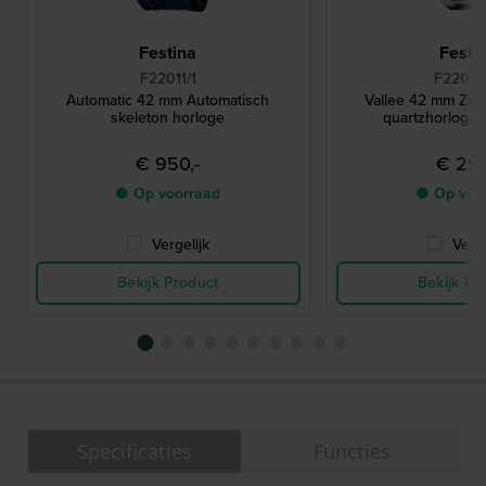
Festina
Festi
F22011/1
F22000
Automatic 42 mm Automatisch
Vallee 42 mm Zwi
skeleton horloge
quartzhorloge
€ 950,-
€ 299
● Op voorraad
● Op voo
Vergelijk
Verge
Bekijk Product
Bekijk Pr
Specificaties
Functies