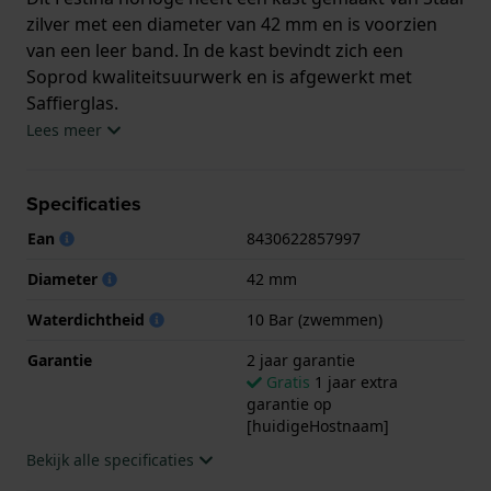
zilver met een diameter van 42 mm en is voorzien
van een leer band. In de kast bevindt zich een
Soprod kwaliteitsuurwerk en is afgewerkt met
Saffierglas.
Lees meer
Het horloge is 10ATM. Dit betekent dat het horloge
geschikt is om mee te zwemmen. Verder wordt het
Specificaties
horloge geleverd met 2 jaar garantie.
Ean
8430622857997
.
Diameter
42 mm
Waterdichtheid
10 Bar (zwemmen)
Garantie
2 jaar garantie
Gratis
1 jaar extra
garantie op
[huidigeHostnaam]
Bekijk alle specificaties