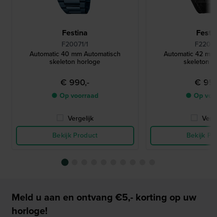
Festina
Festi
F20071/1
F22009
Automatic 40 mm Automatisch
Automatic 42 mm
skeleton horloge
skeleton h
€ 990,-
€ 950
● Op voorraad
● Op voo
Vergelijk
Verge
Bekijk Product
Bekijk Pr
Meld u aan en ontvang €5,- korting op uw
horloge!