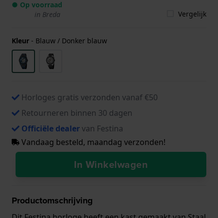
● Op voorraad
Vergelijk
in Breda
Kleur
-
Blauw / Donker blauw
Horloges gratis verzonden vanaf €50
Retourneren binnen 30 dagen
Officiële dealer
van Festina
Vandaag besteld, maandag verzonden!
In Winkelwagen
Productomschrijving
Dit Festina horloge heeft een kast gemaakt van Staal