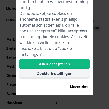
soorten hebben we uw toestemming
nodig.
Uurwerk informatie
De noodzakelijke cookies en
anonieme statistieken zijn altijd
Uurwerk nr.
P024SK
(
Bekijk specificaties
)
automatisch actief; als u op "alle
Download handboek (English)
cookies accepteren" klikt, accepteert
u ook de optionele cookies. Als u zelf
Merk uurwerk
Soprod
wilt kiezen welke cookies u
inschakelt, klikt u op "cookie-
Zwitsers uurwerk
Ja
instellingen".
Tijdsaanduiding
Analoog
Alles accepteren
Mechanisme
Mechanisch automatisch
Cookie-instellingen
Gangreserve
38
Frequentie
28800
Liever niet
Robijnen
25
Hackbaar
Ja