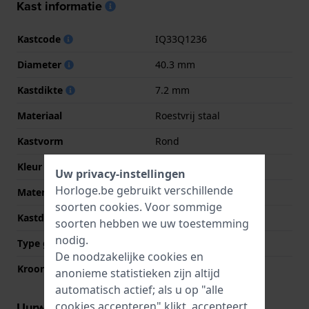
Kast informatie
Kastcode
IQ33Q1236
Diameter
40.3 mm
Kastdikte
7.2 mm
Materiaal
Roestvrij staal
Kastvorm
Rond
Kleur kast
Zilver
Uw privacy-instellingen
Horloge.be gebruikt verschillende
Materiaal kastdeksel
Roestvrij staal
soorten
cookies
. Voor sommige
Kastdeksel
Gedicht met schroefjes
soorten hebben we uw toestemming
nodig.
Type glas
Mineraal
De noodzakelijke cookies en
Kroon
Trek kroon
anonieme statistieken zijn altijd
automatisch actief; als u op "alle
cookies accepteren" klikt, accepteert
Uurwerk informatie