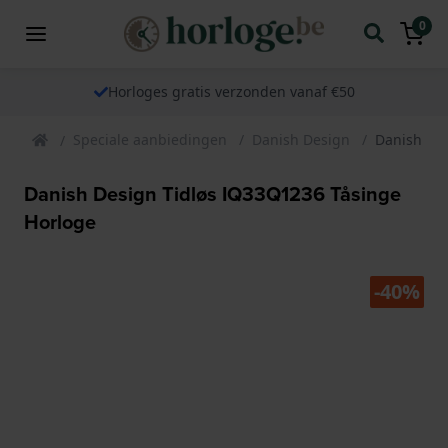
0
Horloges gratis verzonden vanaf €50
Speciale aanbiedingen
Danish Design
Danish Des
Danish Design Tidløs IQ33Q1236 Tåsinge
Horloge
-40%