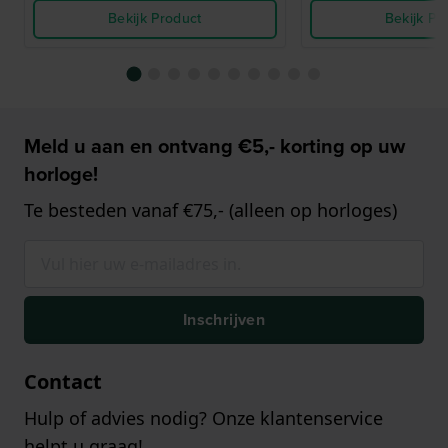
Bekijk Product
Bekijk Pr
Meld u aan en ontvang €5,- korting op uw
horloge!
Te besteden vanaf €75,- (alleen op horloges)
Inschrijven
Contact
Hulp of advies nodig? Onze klantenservice
helpt u graag!