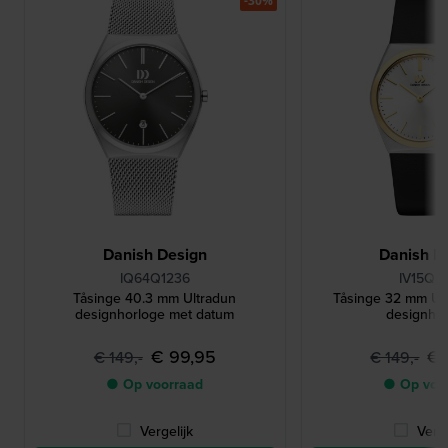
-30%
Danish Design
Danish D
IQ64Q1236
IV15Q1
Tåsinge 40.3 mm Ultradun
Tåsinge 32 mm Ul
designhorloge met datum
designho
€ 99,95
€ 
€ 149,-
€ 149,-
● Op voorraad
● Op voo
Vergelijk
Verge