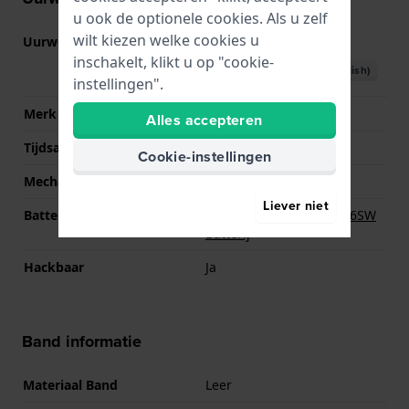
u ook de optionele cookies. Als u zelf
wilt kiezen welke cookies u
Uurwerk nr.
VX3K
(
Bekijk specificaties
)
inschakelt, klikt u op "cookie-
Download handboek (English)
instellingen".
Merk uurwerk
Seiko Instruments Inc.
Alles accepteren
Tijdsaanduiding
Analoog
Cookie-instellingen
Mechanisme
Quartz
Liever niet
Batterij
Renata R373 373 / SR916SW
Batterij
Hackbaar
Ja
Band informatie
Materiaal Band
Leer