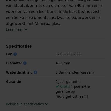
van Staal zilver met een diameter van 40.3 mm en is
voorzien van een leer band. In de kast bevindt zich
een Seiko Instruments Inc. kwaliteitsuurwerk en is
afgewerkt met Mineraalglas.
Lees meer
Het horloge is 3ATM. Dit betekent dat het horloge
spatwaterdicht is.. Verder wordt het horloge
Specificaties
geleverd met 2 jaar garantie.
Ean
8718569037888
.
Diameter
40.3 mm
Waterdichtheid
3 Bar (handen wassen)
Garantie
2 jaar garantie
Gratis
1 jaar extra
garantie op
[huidigeHostnaam]
Bekijk alle specificaties