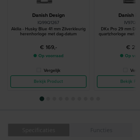
Danish Design
Danish D
IQ99Q1267
IV97Q1
Akilia - Husky Blue 41 mm Zilverkleurig
DKx Pro 29 mm Dun 
herenhorloge met dag-datum
quartzhorloge met ge
€ 169,-
€ 219
● Op voorraad
● Op voo
Vergelijk
Verge
Bekijk Product
Bekijk Pr
Specificaties
Functies