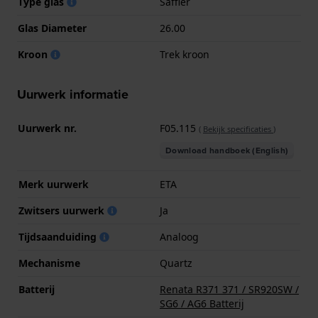
Type glas
Saffier
Glas Diameter
26.00
Kroon
Trek kroon
Uurwerk informatie
Uurwerk nr.
F05.115
(
Bekijk specificaties
)
Download handboek (English)
Merk uurwerk
ETA
Zwitsers uurwerk
Ja
Tijdsaanduiding
Analoog
Mechanisme
Quartz
Batterij
Renata R371 371 / SR920SW /
SG6 / AG6 Batterij