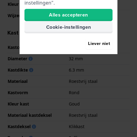
instellingen".
Kleur Wijzerplaat
Parelmoer
Alles accepteren
Wijzer kleuren (u,m,s)
Goud, Goud, Goud
Cookie-instellingen
Kast informatie
Liever niet
Kastcode
8350
Diameter
32 mm
Kastdikte
6.3 mm
Materiaal
Roestvrij staal
Kastvorm
Rond
Kleur kast
Goud
Materiaal kastdeksel
Roestvrij staal
Kastdeksel
Klikkast