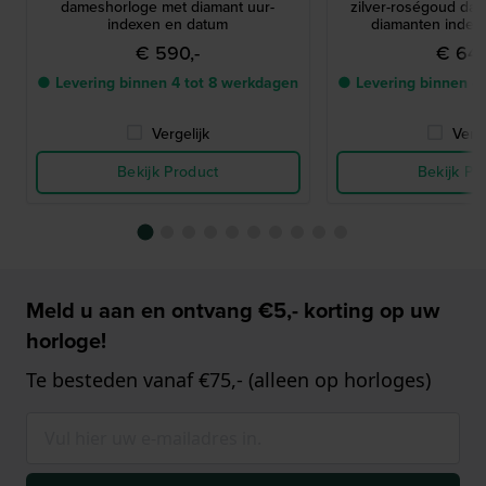
dameshorloge met diamant uur-
zilver-roségoud da
indexen en datum
diamanten index
€ 590,-
€ 640
● Levering binnen 4 tot 8 werkdagen
● Levering binnen 4
Vergelijk
Verge
Bekijk Product
Bekijk Pr
Meld u aan en ontvang €5,- korting op uw
horloge!
Te besteden vanaf €75,- (alleen op horloges)