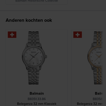
Balmain Historische Collectie
Anderen kochten ook
Balmain
Balma
B8351.33.86
B8358.3
Beleganza 32 mm Klassiek
Beleganza 32 mm Kl