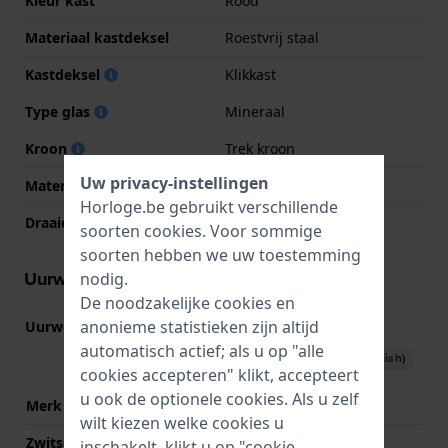
Kleur kast
Rood
Materiaal kastdeksel
Roestvrij staal
Kastdeksel
Klikkast
Type glas
Mineraal
Kroon
Trek kroon
Uw privacy-instellingen
Materiaal bezel
Roestvrij staal
Horloge.be gebruikt verschillende
Draaiende ring
Geen - Vast
soorten
cookies
. Voor sommige
soorten hebben we uw toestemming
Uurwerk informatie
nodig.
De noodzakelijke cookies en
anonieme statistieken zijn altijd
Uurwerk nr.
Y121
(
Bekijk specificaties
)
automatisch actief; als u op "alle
Download handboek (English)
cookies accepteren" klikt, accepteert
u ook de optionele cookies. Als u zelf
Merk uurwerk
Seiko
wilt kiezen welke cookies u
Zwitsers uurwerk
Nee
inschakelt, klikt u op "cookie-