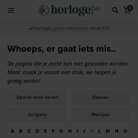
0
Horloges gratis verzonden vanaf €50
Whoeps, er gaat iets mis..
De pagina die je zocht kon niet gevonden worden.
Maar, maak je vooral niet druk, we helpen je
graag verder!
Sports voor heren
Dames
Jongens
Meisjes
A
B
C
D
E
F
G
H
I
J
K
L
M
N
O