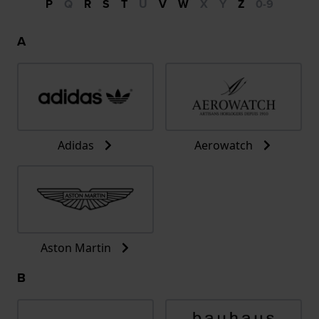
P
Q
R
S
T
U
V
W
X
Y
Z
0-9
A
Adidas
Aerowatch
Aston Martin
B