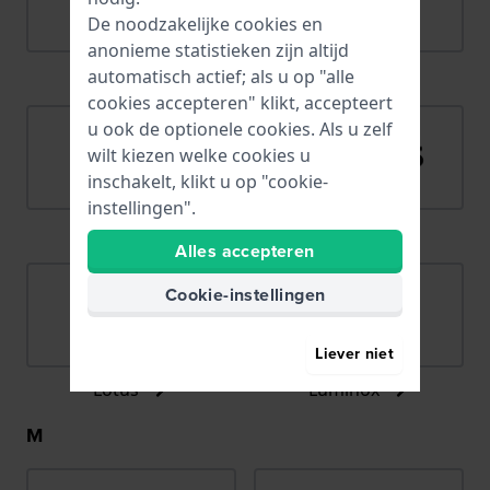
De noodzakelijke cookies en
anonieme statistieken zijn altijd
Lacoste
Ligure
automatisch actief; als u op "alle
cookies accepteren" klikt, accepteert
u ook de optionele cookies. Als u zelf
wilt kiezen welke cookies u
inschakelt, klikt u op "cookie-
instellingen".
LIP
Lorus
Alles accepteren
Cookie-instellingen
Liever niet
Lotus
Luminox
M