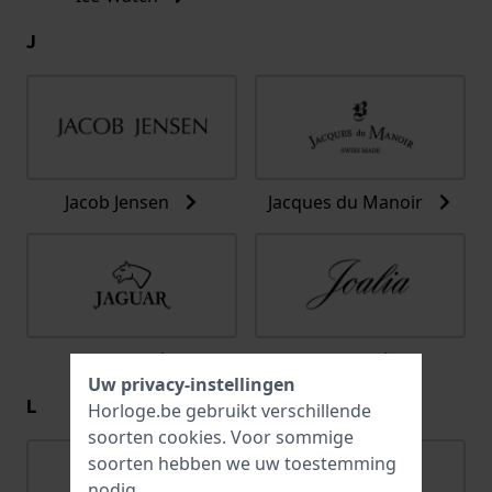
J
Jacob Jensen
Jacques du Manoir
Jaguar
Joalia
Uw privacy-instellingen
L
Horloge.be gebruikt verschillende
soorten
cookies
. Voor sommige
soorten hebben we uw toestemming
nodig.