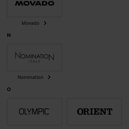
Movado
N
Nomination
O