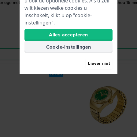
u ook de optionele cookies. Als u zelf
orloge met achthoekige kast
Chouchou 15 mm 
wilt kiezen welke cookies u
inschakelt, klikt u op "cookie-
instellingen".
Alles accepteren
Cookie-instellingen
Liever niet
Nieuw