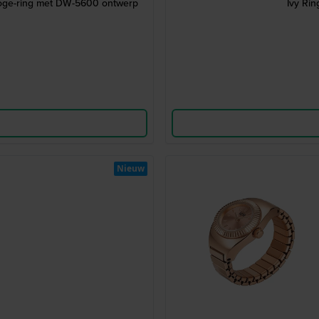
loge-ring met DW-5600 ontwerp
Ivy Rin
Nieuw