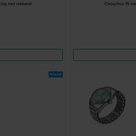
ring met rekband
Chouch
Nieuw