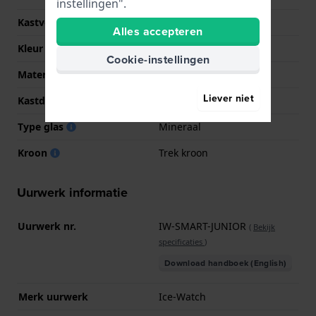
instellingen".
Kastvorm
Rechthoekig
Alles accepteren
Kleur kast
Paars
Cookie-instellingen
Materiaal kastdeksel
Roestvrij staal
Liever niet
Kastdeksel
Hartslagmeter
Type glas
Mineraal
Kroon
Trek kroon
Uurwerk informatie
Uurwerk nr.
IW-SMART-JUNIOR
(
Bekijk
specificaties
)
Download handboek (English)
Merk uurwerk
Ice-Watch