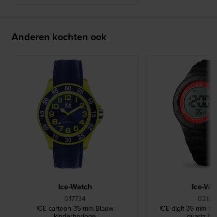
Anderen kochten ook
Ice-Watch
Ice-Wa
017734
02100
ICE cartoon 35 mm Blauw
ICE digit 35 mm Sil
kinderhorloge
quartz ho