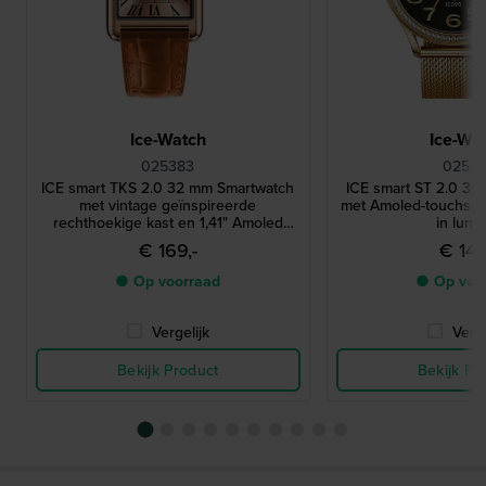
Ice-Watch
Ice-Wa
025383
02531
ICE smart TKS 2.0 32 mm Smartwatch
ICE smart ST 2.0 3
met vintage geïnspireerde
met Amoled-touchscre
rechthoekige kast en 1,41" Amoled
in lune
touchscreen
€ 169,-
€ 149
● Op voorraad
● Op voo
Vergelijk
Verge
Bekijk Product
Bekijk Pr