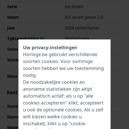
Serie
Ice-Smart
Naam
ICE smart junior 2.0
Jaar
2024 Lente/Zomer
Tijdsaanduiding
Touchscreen
Uw privacy-instellingen
Swiss Made
Nee
Horloge.be gebruikt verschillende
Waterdichtheid
IP68 (Kan worden
soorten
cookies
. Voor sommige
ondergedompeld)
soorten hebben we uw toestemming
nodig.
Kleur Wijzerplaat
NVT
De noodzakelijke cookies en
anonieme statistieken zijn altijd
Kast informatie
automatisch actief; als u op "alle
cookies accepteren" klikt, accepteert
Kastcode
022801
u ook de optionele cookies. Als u zelf
wilt kiezen welke cookies u
Diameter
36 mm
inschakelt, klikt u op "cookie-
Materiaal
Resin