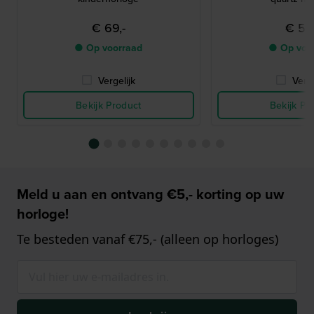
€ 69,-
€ 59,
● Op voorraad
● Op voo
Vergelijk
Verge
Bekijk Product
Bekijk Pr
Meld u aan en ontvang €5,- korting op uw
horloge!
Te besteden vanaf €75,- (alleen op horloges)