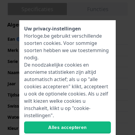
Specificaties
Functies
Algemene informatie
Uw privacy-instellingen
Horloge.be gebruikt verschillende
Ean
8430622759918
soorten
cookies
. Voor sommige
soorten hebben we uw toestemming
Merk
Festina
nodig.
Serie
Boyfriend
De noodzakelijke cookies en
anonieme statistieken zijn altijd
Naam
Boyfriend
automatisch actief; als u op "alle
Jaar
2020 Herfst/Winter
cookies accepteren" klikt, accepteert
u ook de optionele cookies. Als u zelf
Tijdsaanduiding
Analoog
wilt kiezen welke cookies u
Swiss Made
Nee
inschakelt, klikt u op "cookie-
instellingen".
Waterdichtheid
10 Bar (zwemmen)
Alles accepteren
Kleur Wijzerplaat
Parelmoer