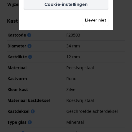
Cookie-instellingen
Wijzer kleuren (u,m,s)
Zilver, Zilver, Zilver
Kast informatie
Liever niet
Kastcode
F20503
Diameter
34 mm
Kastdikte
12 mm
Materiaal
Roestvrij staal
Kastvorm
Rond
Kleur kast
Zilver
Materiaal kastdeksel
Roestvrij staal
Kastdeksel
Geschroefde achterdeksel
Type glas
Mineraal