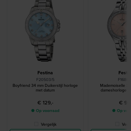
Festina
Festi
F20503/5
F16867
Boyfriend 34 mm Duikerstijl horloge
Mademoiselle 3
met datum
dameshorloge met
€ 129,-
€ 99,
● Op voorraad
● Op voo
Vergelijk
Verge