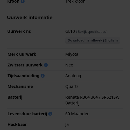
Kroon
Trek kroon
Uurwerk informatie
Uurwerk nr.
GL10
(
Bekijk specificaties
)
Download handboek (English)
Merk uurwerk
Miyota
Zwitsers uurwerk
Nee
Tijdsaanduiding
Analoog
Mechanisme
Quartz
Batterij
Renata R364 364 / SR621SW
Batterij
Levensduur batterij
60 Maanden
Hackbaar
Ja