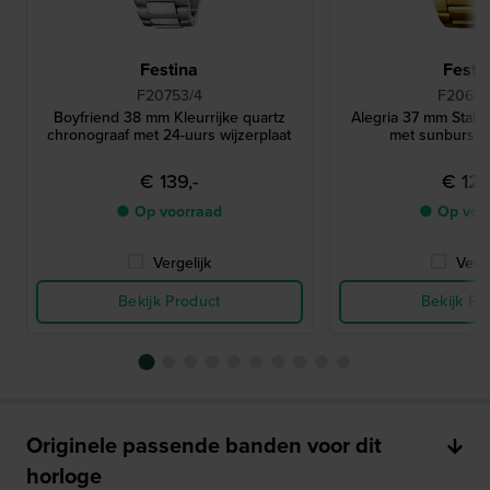
Festina
Festi
F20753/4
F20640
Boyfriend 38 mm Kleurrijke quartz
Alegria 37 mm Stale
chronograaf met 24-uurs wijzerplaat
met sunburst w
€ 139,-
€ 129
● Op voorraad
● Op voo
Vergelijk
Verge
Bekijk Product
Bekijk Pr
Originele passende banden voor dit
horloge