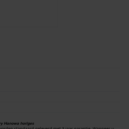
ary Hanowa horlges
worden standaard geleverd met 3 jaar garantie. Wanneer u