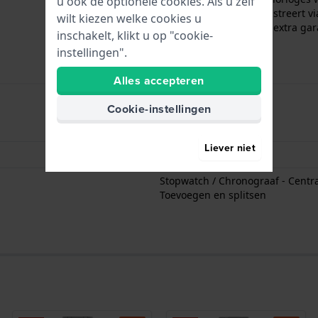
u ook de optionele cookies. Als u zelf
uw nieuwe horloge registreert vi
wilt kiezen welke cookies u
bovendien gratis 2 jaar extra gar
inschakelt, klikt u op "cookie-
aankoop.
instellingen".
Alles accepteren
Cookie-instellingen
Uren - Analoge wijzer
Liever niet
Datum - Venster
Stopwatch / Chronograaf - Central
Toevoegen en splitsen