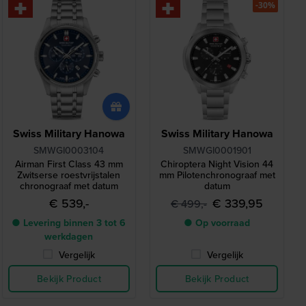
-30%
Swiss Military Hanowa
Swiss Military Hanowa
SMWGI0003104
SMWGI0001901
Airman First Class 43 mm
Chiroptera Night Vision 44
Zwitserse roestvrijstalen
mm Pilotenchronograaf met
chronograaf met datum
datum
€ 539,-
€ 339,95
€ 499,-
● Levering binnen 3 tot 6
● Op voorraad
werkdagen
Vergelijk
Vergelijk
Bekijk Product
Bekijk Product