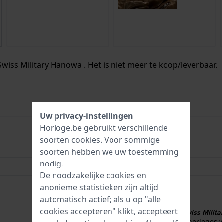
Swiss Military Hanowa . Het is niet meer te koop/leverbaar.
Uw privacy-instellingen
Horloge.be gebruikt verschillende
soorten
cookies
. Voor sommige
7620958007789
soorten hebben we uw toestemming
nodig.
44 mm
De noodzakelijke cookies en
10 Bar (zwemmen)
anonieme statistieken zijn altijd
automatisch actief; als u op "alle
Swiss Military 3+2
cookies accepteren" klikt, accepteert
3 + 2 jaar garantie op Swiss Milit
Swiss Military Hanowa horloges 