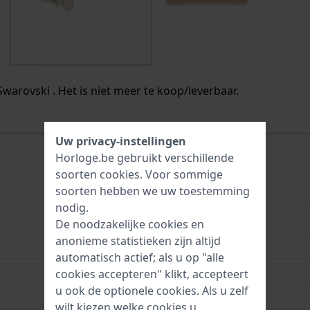
Swarovski . Het is niet meer te koop/leverbaar.
Uw privacy-instellingen
Horloge.be gebruikt verschillende
soorten
cookies
. Voor sommige
soorten hebben we uw toestemming
9007811951362
nodig.
Leer
De noodzakelijke cookies en
anonieme statistieken zijn altijd
22 mm
automatisch actief; als u op "alle
16 mm
cookies accepteren" klikt, accepteert
u ook de optionele cookies. Als u zelf
18 mm
wilt kiezen welke cookies u