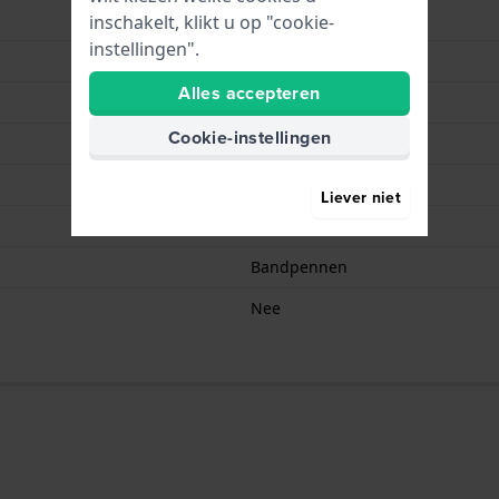
Beige
inschakelt, klikt u op "cookie-
instellingen".
Beige
Alles accepteren
Gesp
Cookie-instellingen
Goud
70 mm
Liever niet
110 mm
Bandpennen
Nee