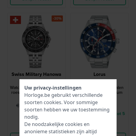
-30%
Swiss Military Hanowa
Lorus
SMWGI0003402
RM325JX9
Watchman 43 mm Zwitserse
RM325JX9 45 mm Stalen
Uw privacy-instellingen
roestvrijstalen chronograaf
Chronograaf met Datum
Horloge.be gebruikt verschillende
met datum
soorten
cookies
. Voor sommige
€ 329,95
€ 110,-
€ 479,-
soorten hebben we uw toestemming
● Op voorraad
● Levering binnen 3 tot 5
nodig.
werkdagen
De noodzakelijke cookies en
Vergelijk
Vergelijk
anonieme statistieken zijn altijd