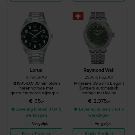
Lorus
Raymond Weil
RH905RX9
2930-ST-52001
RH905RX9 39 mm Stalen
Millesime 39.5 mm Elegant
herenhorloge met
Zwitsers automatisch
gestructureerde wijzerplaat
horloge met kleine
en datum
secondewijzer
€ 65,-
€ 2.375,-
● Levering binnen 3 tot 5
● Levering binnen 3 tot 6
werkdagen
werkdagen
Vergelijk
Vergelijk
Bekijk Product
Bekijk Product