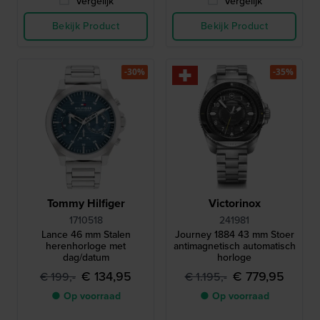
Vergelijk
Vergelijk
Bekijk Product
Bekijk Product
-30%
-35%
Tommy Hilfiger
Victorinox
1710518
241981
Lance 46 mm Stalen
Journey 1884 43 mm Stoer
herenhorloge met
antimagnetisch automatisch
dag/datum
horloge
€ 134,95
€ 779,95
€ 199,-
€ 1.195,-
● Op voorraad
● Op voorraad