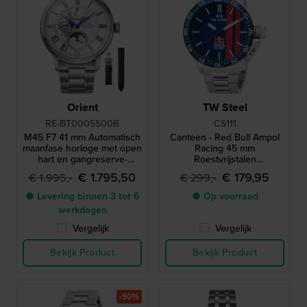
Orient
TW Steel
RE-BT0005S00B
CS111
M45 F7 41 mm Automatisch
Canteen - Red Bull Ampol
maanfase horloge met open
Racing 45 mm
hart en gangreserve-
Roestvrijstalen
indicator
herenhorloge
€ 1.795,50
€ 179,95
€ 1.995,-
€ 299,-
● Levering binnen 3 tot 6
● Op voorraad
werkdagen
Vergelijk
Vergelijk
Bekijk Product
Bekijk Product
-50%