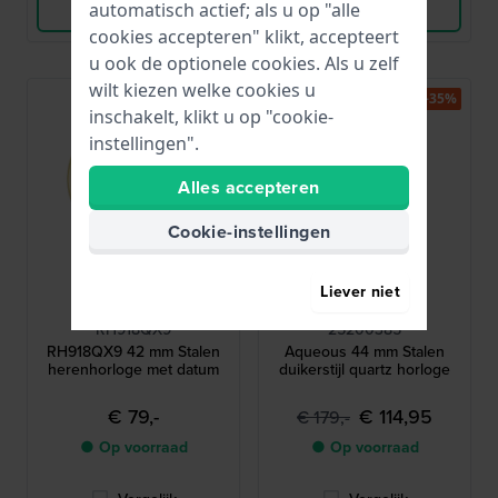
Bekijk Product
Bekijk Product
automatisch actief; als u op "alle
cookies accepteren" klikt, accepteert
u ook de optionele cookies. Als u zelf
wilt kiezen welke cookies u
-35%
inschakelt, klikt u op "cookie-
instellingen".
Alles accepteren
Cookie-instellingen
Liever niet
Lorus
Calvin Klein
RH918QX9
25200385
RH918QX9 42 mm Stalen
Aqueous 44 mm Stalen
herenhorloge met datum
duikerstijl quartz horloge
€ 79,-
€ 114,95
€ 179,-
● Op voorraad
● Op voorraad