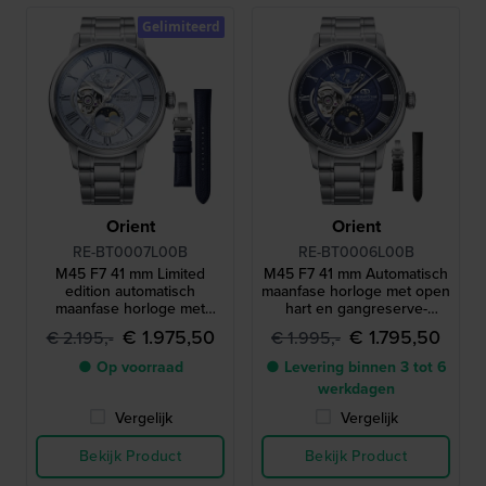
Gelimiteerd
Orient
Orient
RE-BT0007L00B
RE-BT0006L00B
M45 F7 41 mm Limited
M45 F7 41 mm Automatisch
edition automatisch
maanfase horloge met open
maanfase horloge met
hart en gangreserve-
gangreserve en extra leren
indicator
€ 1.975,50
€ 1.795,50
€ 2.195,-
€ 1.995,-
band
● Op voorraad
● Levering binnen 3 tot 6
werkdagen
Vergelijk
Vergelijk
Bekijk Product
Bekijk Product