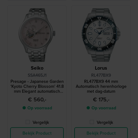
Seiko
Lorus
SSA465J1
RL477BX9
Presage - Japanese Garden
RL477BX9 44 mm
‘Kyoto Cherry Blossom’ 41.8
Automatisch herenhorloge
mm Elegant automatisch
met dag-datum
horloge met open hart en
€ 560,-
€ 175,-
24-uurs wijzerplaat
● Op voorraad
● Op voorraad
Vergelijk
Vergelijk
Bekijk Product
Bekijk Product