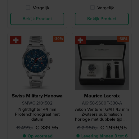
Vergelijk
Vergelijk
Bekijk Product
Bekijk Product
-30%
-30%
Swiss Military Hanowa
Maurice Lacroix
SMWGI2101502
AI6158-SS00F-330-A
Nightflighter 44 mm
Aikon Venturer GMT 43 mm
Pilotenchronograaf met
Zwitsers automatisch
datum
horloge met dubbele tijd en
extra rubberen band
€ 339,95
€ 1.999,95
€ 499,-
€ 2.950,-
● Op voorraad
● Levering binnen 3 tot 6