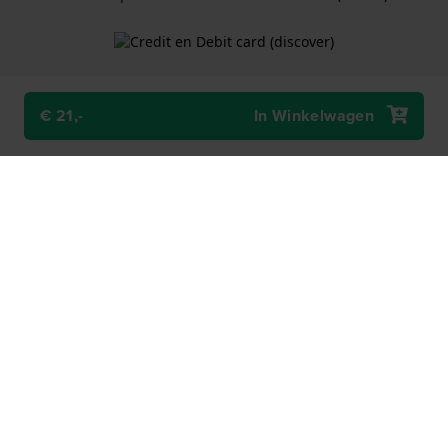
€ 21,-
In Winkelwagen
Algemene Voorwaarden
Cookiebeleid
Privacy Verklaring
Een webshop van
Holland Watch Group B.V.