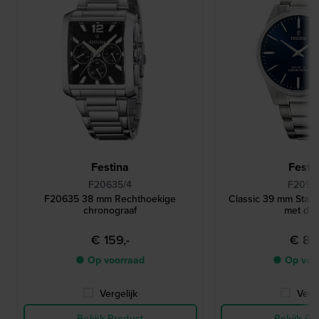
Festina
Festi
F20635/4
F20511
F20635 38 mm Rechthoekige
Classic 39 mm Stal
chronograaf
met da
€ 159,-
€ 89,
● Op voorraad
● Op voo
Vergelijk
Verge
Bekijk Product
Bekijk Pr