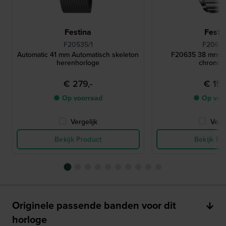
Festina
Festi
F20535/1
F20635
Automatic 41 mm Automatisch skeleton
F20635 38 mm R
herenhorloge
chronog
€ 279,-
€ 159
● Op voorraad
● Op voo
Vergelijk
Verge
Bekijk Product
Bekijk Pr
Originele passende banden voor dit
horloge