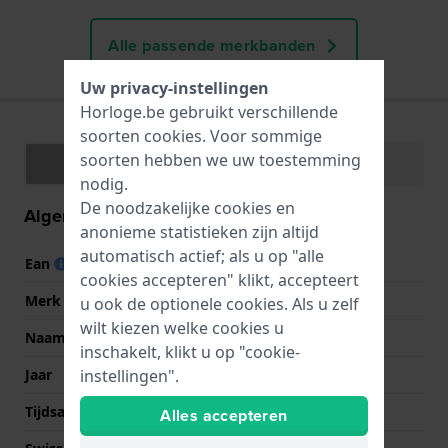
Alle passende merkbanden
Uw privacy-instellingen
Horloge.be gebruikt verschillende
soorten
cookies
. Voor sommige
soorten hebben we uw toestemming
Specificaties
Functies
nodig.
De noodzakelijke cookies en
Algemene informatie
anonieme statistieken zijn altijd
automatisch actief; als u op "alle
Ean
8430622643637
cookies accepteren" klikt, accepteert
Merk
Festina
u ook de optionele cookies. Als u zelf
wilt kiezen welke cookies u
Naam
Ladies Only
inschakelt, klikt u op "cookie-
Jaar
2016 Lente/Zomer
instellingen".
Tijdsaanduiding
Analoog
Alles accepteren