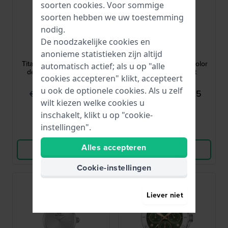
soorten
cookies
. Voor sommige
soorten hebben we uw toestemming
nodig.
Bering
GC
De noodzakelijke cookies en
anonieme statistieken zijn altijd
15630-707
Z45002L1MF
Titanium 30 mm Titanium
Sport Lady 36 mm Bicolor
automatisch actief; als u op "alle
design dameshorloge
dameshorloge met
cookies accepteren" klikt, accepteert
kristallen indexen
u ook de optionele cookies. Als u zelf
€ 119,95
€ 289,95
€ 199,-
€ 579,-
wilt kiezen welke cookies u
● Op voorraad
● Op voorraad
inschakelt, klikt u op "cookie-
instellingen".
Vergelijk
Vergelijk
Alles accepteren
Bekijk Product
Bekijk Product
Cookie-instellingen
-40%
Liever niet