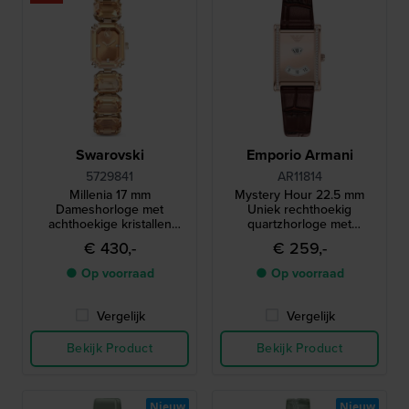
Swarovski
Emporio Armani
5729841
AR11814
Millenia 17 mm
Mystery Hour 22.5 mm
Dameshorloge met
Uniek rechthoekig
achthoekige kristallen
quartzhorloge met
armband
springend uur en kristallen
€ 430,-
€ 259,-
● Op voorraad
● Op voorraad
Vergelijk
Vergelijk
Bekijk Product
Bekijk Product
Nieuw
Nieuw