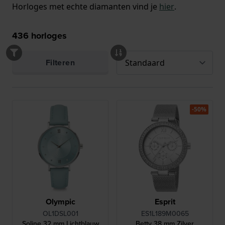
Horloges met echte diamanten vind je
hier
.
436
horloges
Filteren
-50%
Olympic
Esprit
OL1DSL001
ES1L189M0065
Soline 32 mm Lichtblauw
Betty 38 mm Zilver