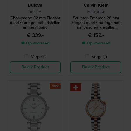
Bulova
Calvin Klein
98L321
25100058
Champagne 32 mm Elegant
Sculpted Embrace 28 mm
quartzhorloge met kristallen
Elegant quartz horloge met
en meshband
armband en kristallen
indexen
€ 339,-
€ 159,-
● Op voorraad
● Op voorraad
Vergelijk
Vergelijk
Bekijk Product
Bekijk Product
-50%