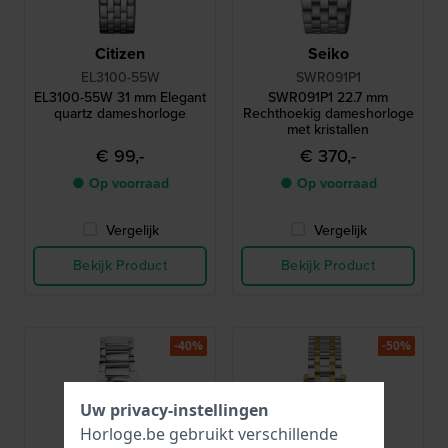
Citizen
Seiko
EL3100-55W
SWR091P1
EL3100-55W 31 mm Elegant
SWR091P1 22.7 mm
quartz dameshorloge
Rechthoekig dameshorloge
met kristallen
€ 99,-
€ 370,-
● Op voorraad
● Op voorraad
Vergelijk
Vergelijk
Bekijk Product
Bekijk Product
-40%
-50%
Uw privacy-instellingen
Horloge.be gebruikt verschillende