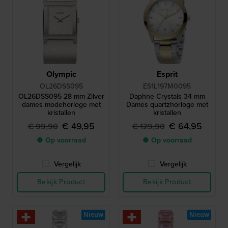
Olympic
Esprit
OL26DSS095
ES1L197M0095
OL26DSS095 28 mm Zilver
Daphne Crystals 34 mm
dames modehorloge met
Dames quartzhorloge met
kristallen
kristallen
€ 49,95
€ 64,95
€ 99,90
€ 129,90
● Op voorraad
● Op voorraad
Vergelijk
Vergelijk
Bekijk Product
Bekijk Product
Nieuw
Nieuw