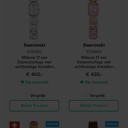
Swarovski
Swarovski
5729182
5729843
Millenia 17 mm
Millenia 17 mm
Dameshorloge met
Dameshorloge met
achthoekige kristallen
achthoekige kristallen
armband
armband
€ 400,-
€ 430,-
● Op voorraad
● Op voorraad
Vergelijk
Vergelijk
Bekijk Product
Bekijk Product
Nieuw
Nieuw