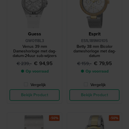
Guess
Esprit
GW0118L3
ES1L189M0105
Venus 39 mm
Betty 38 mm Bicolor
Dameshorloge met dag-
dameshorloge met dag-
datum-24uur sub-wijzers
datum
€ 94,95
€ 79,95
€ 239,-
€ 159,-
● Op voorraad
● Op voorraad
Vergelijk
Vergelijk
Bekijk Product
Bekijk Product
-50%
-50%