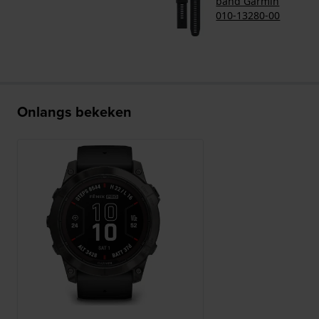
band Garmin
010-13280-00
Onlangs bekeken