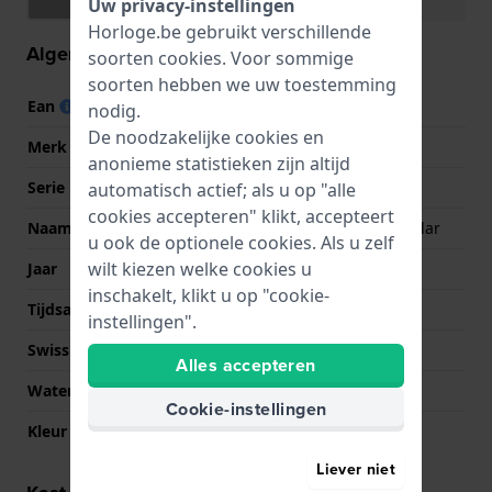
Uw privacy-instellingen
Horloge.be gebruikt verschillende
Algemene informatie
soorten
cookies
. Voor sommige
soorten hebben we uw toestemming
Ean
0753759317737
nodig.
De noodzakelijke cookies en
Merk
Garmin
anonieme statistieken zijn altijd
Serie
Fenix
automatisch actief; als u op "alle
cookies accepteren" klikt, accepteert
Naam
Fenix 7 Pro Sapphire Solar
u ook de optionele cookies. Als u zelf
wilt kiezen welke cookies u
Jaar
2023 Lente/Zomer
inschakelt, klikt u op "cookie-
Tijdsaanduiding
digitaal
instellingen".
Swiss Made
Nee
Alles accepteren
Waterdichtheid
10 Bar (zwemmen)
Cookie-instellingen
Kleur Wijzerplaat
NVT
Liever niet