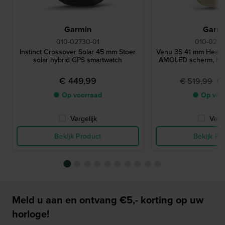
Garmin
Garm
010-02730-01
010-0278
Instinct Crossover Solar 45 mm Stoer
Venu 3S 41 mm Healt
solar hybrid GPS smartwatch
AMOLED scherm, Hea
€ 449,99
€
€ 519,99
● Op voorraad
● Op voo
Vergelijk
Verge
Bekijk Product
Bekijk Pr
Meld u aan en ontvang €5,- korting op uw
horloge!