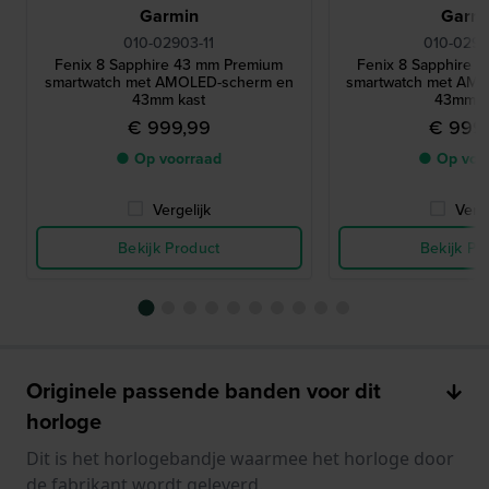
Garmin
Garm
010-02903-11
010-0290
Fenix 8 Sapphire 43 mm Premium
Fenix 8 Sapphire 
smartwatch met AMOLED-scherm en
smartwatch met AM
43mm kast
43mm k
€ 999,99
€ 999
● Op voorraad
● Op voo
Vergelijk
Verge
Bekijk Product
Bekijk Pr
Originele passende banden voor dit
horloge
Dit is het horlogebandje waarmee het horloge door
de fabrikant wordt geleverd.