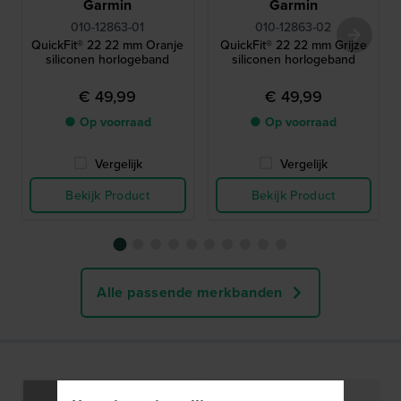
Garmin
Garmin
010-12863-01
010-12863-02
QuickFit® 22 22 mm Oranje
QuickFit® 22 22 mm Grijze
siliconen horlogeband
siliconen horlogeband
€ 49,99
€ 49,99
● Op voorraad
● Op voorraad
Vergelijk
Vergelijk
Bekijk Product
Bekijk Product
Alle passende merkbanden
Specificaties
Functies