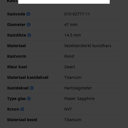
Kast informatie
Kastcode
010-02777-11
Diameter
47 mm
Kastdikte
14.5 mm
Materiaal
Vezelversterkt kunsthars
Kastvorm
Rond
Kleur kast
Zwart
Materiaal kastdeksel
Titanium
Kastdeksel
Hartslagmeter
Type glas
Power Sapphire
Kroon
NVT
Materiaal bezel
Titanium