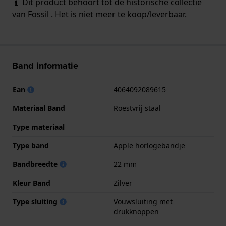
Dit product behoort tot de historische collectie
van Fossil . Het is niet meer te koop/leverbaar.
Band informatie
Ean
4064092089615
Materiaal Band
Roestvrij staal
Type materiaal
Type band
Apple horlogebandje
Bandbreedte
22 mm
Kleur Band
Zilver
Type sluiting
Vouwsluiting met
drukknoppen