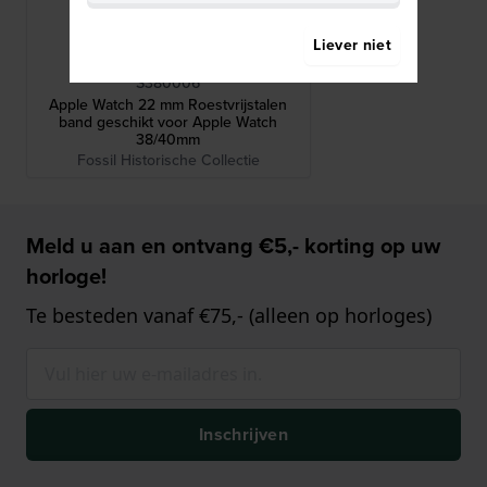
Liever niet
Fossil
S380006
Apple Watch 22 mm Roestvrijstalen
band geschikt voor Apple Watch
38/40mm
Fossil Historische Collectie
Meld u aan en ontvang €5,- korting op uw
horloge!
Te besteden vanaf €75,- (alleen op horloges)
Inschrijven