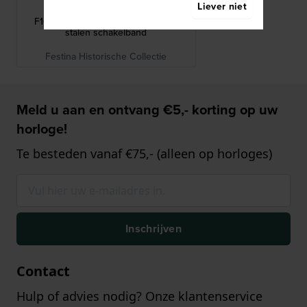
Liever niet
BA03076
F16536 24 mm Zwart keramiek en
stalen schakelband
Festina Historische Collectie
Meld u aan en ontvang €5,- korting op uw
horloge!
Te besteden vanaf €75,- (alleen op horloges)
Inschrijven
Contact
Hulp of advies nodig? Onze klantenservice