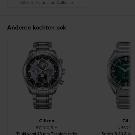
Citizen Historische Collectie
Anderen kochten ook
Citizen
Citiz
BY1010-81H
NB6050
Tsuki-yomi 43 mm Titanium radio
Series 8 40.8 mm