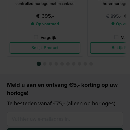
controlled horloge met maanfase
herenhorloge 
€ 695,-
€ 
€ 895,-
● Op voorraad
● Op voo
Vergelijk
Verge
Bekijk Product
Bekijk Pr
Meld u aan en ontvang €5,- korting op uw
horloge!
Te besteden vanaf €75,- (alleen op horloges)