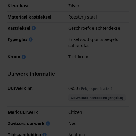
Kleur kast
Zilver
Materiaal kastdeksel
Roestvrij staal
Kastdeksel
Geschroefde achterdeksel
Type glas
Enkelvoudig ontspiegeld
saffierglas
Kroon
Trek kroon
Uurwerk informatie
Uurwerk nr.
0950
(
Bekijk specificaties
)
Download handboek (English)
Merk uurwerk
Citizen
Zwitsers uurwerk
Nee
Tijdsaanduiding
Analoog