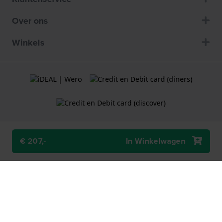
Over ons
Winkels
€ 207,-
In Winkelwagen