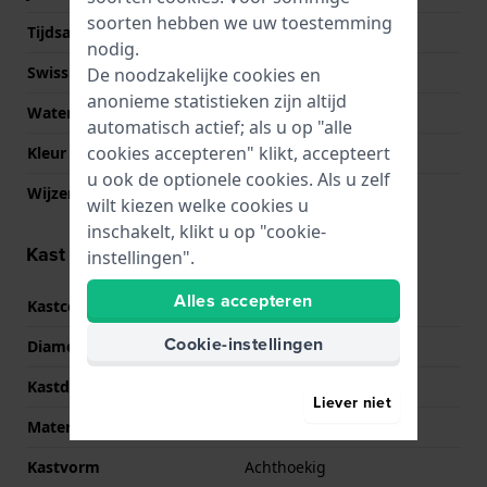
soorten hebben we uw toestemming
Tijdsaanduiding
Analoog
nodig.
Swiss Made
Nee
De noodzakelijke cookies en
anonieme statistieken zijn altijd
Waterdichtheid
10 Bar (zwemmen)
automatisch actief; als u op "alle
cookies accepteren" klikt, accepteert
Kleur Wijzerplaat
Meerkleurig
u ook de optionele cookies. Als u zelf
Wijzer kleuren (u,m,s)
Zilver, Zilver, Zilver
wilt kiezen welke cookies u
inschakelt, klikt u op "cookie-
Kast informatie
instellingen".
Alles accepteren
Kastcode
S125758
Cookie-instellingen
Diameter
40 mm
Kastdikte
11.7 mm
Liever niet
Materiaal
Roestvrij staal
Kastvorm
Achthoekig