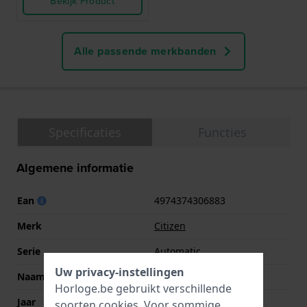
Bekijk Product
Alle passende merkbanden
Specificaties
Functies
Algemene informatie
Ean
4974374306883
Merk
Citizen
Serie
Automatic
Uw privacy-instellingen
Naam
Series 8
Horloge.be gebruikt verschillende
Jaar
2021 Herfst/Winter
soorten
cookies
. Voor sommige