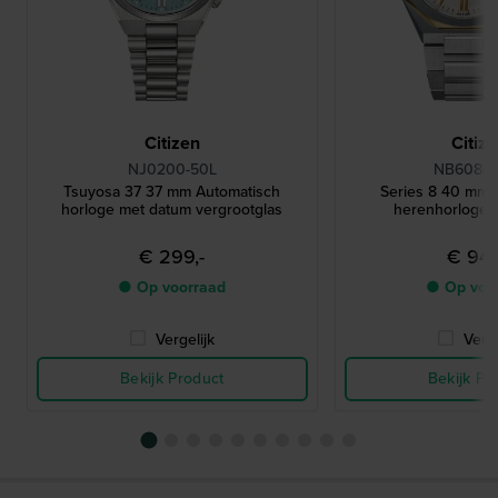
Citizen
Citiz
NJ0200-50L
NB6084-
Tsuyosa 37 37 mm Automatisch
Series 8 40 mm 
horloge met datum vergrootglas
herenhorloge 
€ 299,-
€ 945
● Op voorraad
● Op voo
Vergelijk
Verge
Bekijk Product
Bekijk Pr