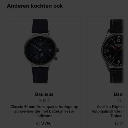
Anderen kochten ook
Bauhaus
Bauha
2112-3
2762-
Classic 41 mm Duits quartz horloge op
Aviation Flight C
zonne-energie met batterijniveau-
Automatisch vliegen
indicator
Duitse ma
€ 279,-
€ 299