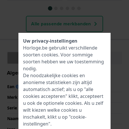
Alle passende merkbanden
Uw privacy-instellingen
Horloge.be gebruikt verschillende
soorten
cookies
. Voor sommige
Specificaties
Functies
soorten hebben we uw toestemming
nodig.
Algemene informatie
De noodzakelijke cookies en
anonieme statistieken zijn altijd
Ean
4041338211245
automatisch actief; als u op "alle
cookies accepteren" klikt, accepteert
Merk
Bauhaus
u ook de optionele cookies. Als u zelf
Serie
Classic
wilt kiezen welke cookies u
inschakelt, klikt u op "cookie-
Naam
Classic
instellingen".