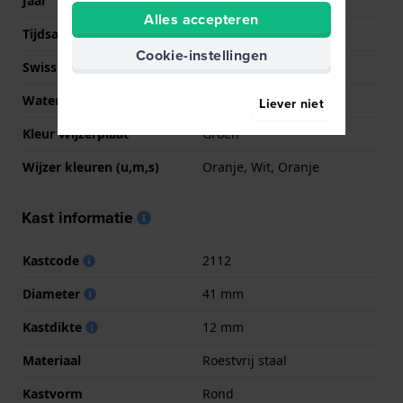
Jaar
2021 Lente/Zomer
Alles accepteren
Tijdsaanduiding
Analoog
Cookie-instellingen
Swiss Made
Nee
Waterdichtheid
5 Bar (douchen)
Liever niet
Kleur Wijzerplaat
Groen
Wijzer kleuren (u,m,s)
Oranje, Wit, Oranje
Kast informatie
Kastcode
2112
Diameter
41 mm
Kastdikte
12 mm
Materiaal
Roestvrij staal
Kastvorm
Rond