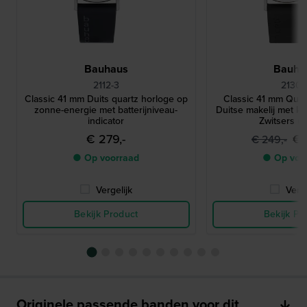
Bauhaus
Bauha
2112-3
2130-
Classic 41 mm Duits quartz horloge op
Classic 41 mm Quar
zonne-energie met batterijniveau-
Duitse makelij met k
indicator
Zwitsers u
€ 279,-
€ 
€ 249,-
● Op voorraad
● Op voo
Vergelijk
Verge
Bekijk Product
Bekijk Pr
Originele passende banden voor dit