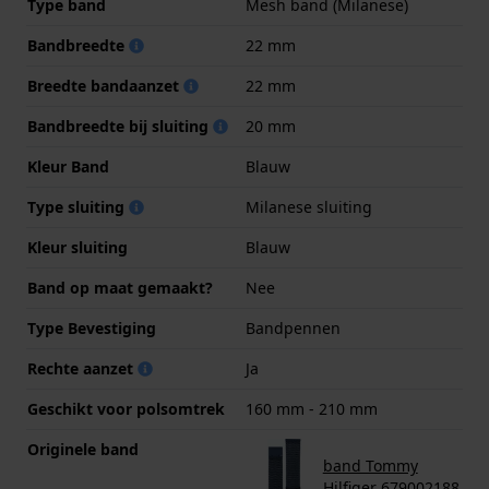
Type band
Mesh band (Milanese)
Bandbreedte
22 mm
Breedte bandaanzet
22 mm
Bandbreedte bij sluiting
20 mm
Kleur Band
Blauw
Type sluiting
Milanese sluiting
Kleur sluiting
Blauw
Band op maat gemaakt?
Nee
Type Bevestiging
Bandpennen
Rechte aanzet
Ja
Geschikt voor polsomtrek
160 mm - 210 mm
Originele band
band Tommy
Hilfiger 679002188