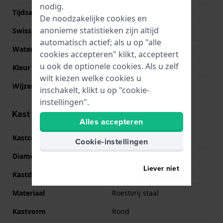
nodig.
Tijdsaanduiding
Analoog
De noodzakelijke cookies en
anonieme statistieken zijn altijd
Swiss Made
Nee
automatisch actief; als u op "alle
Waterdichtheid
5 Bar (douchen)
cookies accepteren" klikt, accepteert
u ook de optionele cookies. Als u zelf
Kleur Wijzerplaat
Blauw
wilt kiezen welke cookies u
Wijzer kleuren (u,m,s)
Zilver, Zilver, Zilver
inschakelt, klikt u op "cookie-
instellingen".
Kast informatie
Alles accepteren
Kastcode
TH.419.1.34.3697
Cookie-instellingen
Diameter
44 mm
Liever niet
Kastdikte
10.3 mm
Materiaal
Roestvrij staal
Kastvorm
Rond