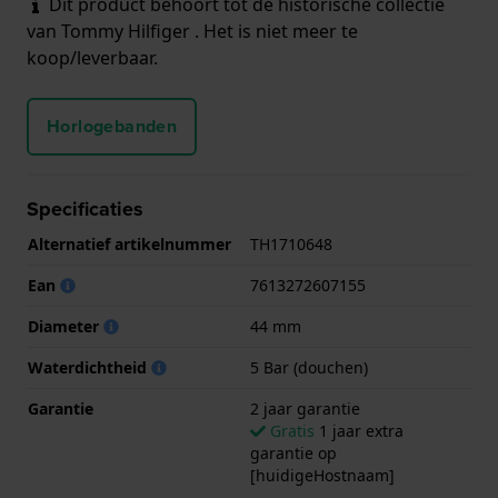
Dit product behoort tot de historische collectie
van Tommy Hilfiger . Het is niet meer te
koop/leverbaar.
Horlogebanden
Specificaties
Alternatief artikelnummer
TH1710648
Ean
7613272607155
Diameter
44 mm
Waterdichtheid
5 Bar (douchen)
Garantie
2 jaar garantie
Gratis
1 jaar extra
garantie op
[huidigeHostnaam]