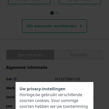
Alle passende merkbanden
Specificaties
Functies
Algemene informatie
Ean
7613272607155
Merk
Tommy Hilfiger
Uw privacy-instellingen
Horloge.be gebruikt verschillende
Serie
Tommy Hilfiger Watches
soorten
cookies
. Voor sommige
Jaar
2024 Herfst/Winter
soorten hebben we uw toestemming