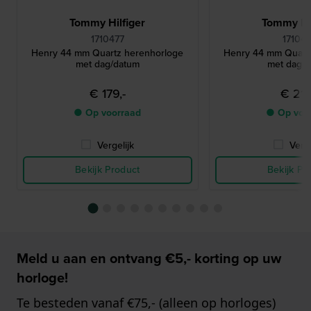
Tommy Hilfiger
Tommy Hil
1710477
17104
Henry 44 mm Quartz herenhorloge
Henry 44 mm Quart
met dag/datum
met dag/
€ 179,-
€ 219
● Op voorraad
● Op voo
Vergelijk
Verge
Bekijk Product
Bekijk Pr
Meld u aan en ontvang €5,- korting op uw
horloge!
Te besteden vanaf €75,- (alleen op horloges)