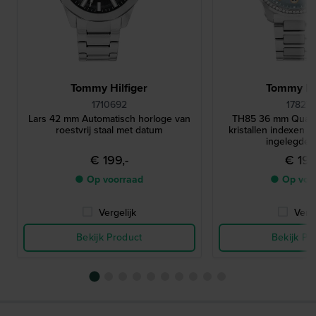
Tommy Hilfiger
Tommy Hil
1710692
17827
Lars 42 mm Automatisch horloge van
TH85 36 mm Quart
roestvrij staal met datum
kristallen indexen e
ingelegde l
€ 199,-
€ 199
● Op voorraad
● Op voo
Vergelijk
Verge
Bekijk Product
Bekijk Pr