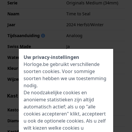
Serie
Originals Medium (34mm)
Naam
Time to Seal
Jaar
2024 Herfst/Winter
Tijdsaanduiding
Analoog
Swiss Made
Ja
Uw privacy-instellingen
Waterdichtheid
3 Bar (handen wassen)
Horloge.be gebruikt verschillende
Kleur Wijzerplaat
Donker blauw
soorten
cookies
. Voor sommige
soorten hebben we uw toestemming
Wijzer kleuren (u,m,s)
Blauw, Blauw, Rood
nodig.
De noodzakelijke cookies en
Kast informatie
anonieme statistieken zijn altijd
automatisch actief; als u op "alle
Kastcode
SO28N118
cookies accepteren" klikt, accepteert
u ook de optionele cookies. Als u zelf
Diameter
34 mm
wilt kiezen welke cookies u
Kastdikte
8.8 mm