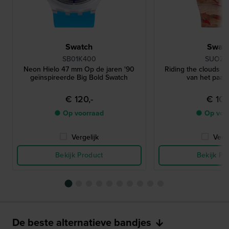
Swatch
Swat
SB01K400
SUOZ3
Neon Hielo 47 mm Op de jaren '90
Riding the clouds 4
geïnspireerde Big Bold Swatch
van het paard
€ 120,-
€ 100
● Op voorraad
● Op voo
Vergelijk
Verge
Bekijk Product
Bekijk Pr
De beste alternatieve bandjes