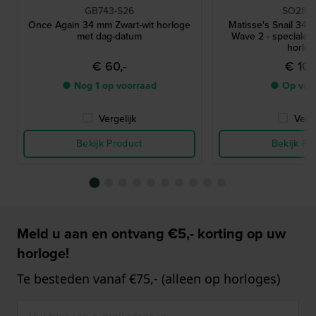
GB743-S26
SO28Z1
Once Again 34 mm Zwart-wit horloge
Matisse's Snail 34 
met dag-datum
Wave 2 - speciale 
horlo
€ 60,-
€ 100
● Nog 1 op voorraad
● Op voo
Vergelijk
Verge
Bekijk Product
Bekijk Pr
Meld u aan en ontvang €5,- korting op uw
horloge!
Te besteden vanaf €75,- (alleen op horloges)