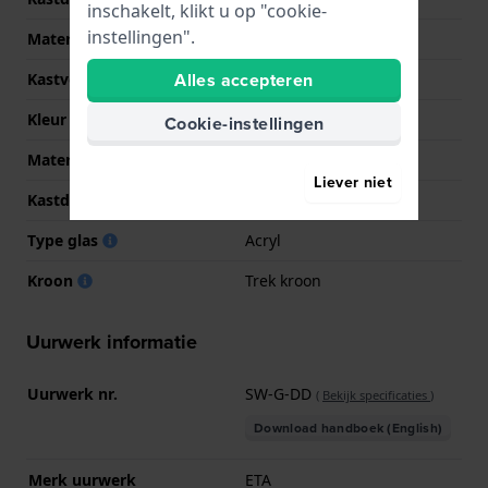
inschakelt, klikt u op "cookie-
instellingen".
Materiaal
Bio-plastic
Alles accepteren
Kastvorm
Rond
Kleur kast
Donker blauw
Cookie-instellingen
Materiaal kastdeksel
Bio-plastic
Liever niet
Kastdeksel
Kast met batterijklep
Type glas
Acryl
Kroon
Trek kroon
Uurwerk informatie
Uurwerk nr.
SW-G-DD
(
Bekijk specificaties
)
Download handboek (English)
Merk uurwerk
ETA