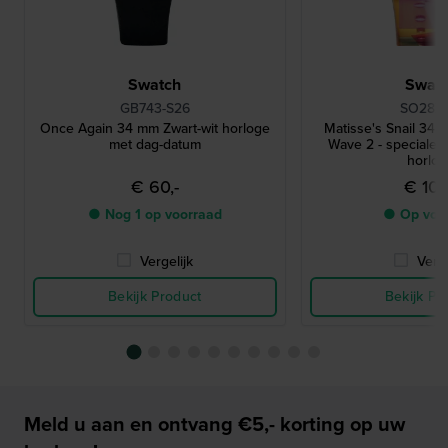
Swatch
Swat
GB743-S26
SO28Z1
Once Again 34 mm Zwart-wit horloge
Matisse's Snail 34 
met dag-datum
Wave 2 - speciale 
horlo
€ 60,-
€ 100
● Nog 1 op voorraad
● Op voo
Vergelijk
Verge
Bekijk Product
Bekijk Pr
Meld u aan en ontvang €5,- korting op uw