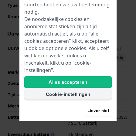
soorten hebben we uw toestemming
Type glas
Acryl
nodig.
Kroon
Trek kroon
De noodzakelijke cookies en
anonieme statistieken zijn altijd
Uurwerk informatie
automatisch actief; als u op "alle
cookies accepteren" klikt, accepteert
u ook de optionele cookies. Als u zelf
Uurwerk nr.
SW-G-DD
(
Bekijk specificaties
)
wilt kiezen welke cookies u
Download handboek (English)
inschakelt, klikt u op "cookie-
instellingen".
Merk uurwerk
ETA
Alles accepteren
Zwitsers uurwerk
Ja
Cookie-instellingen
Tijdsaanduiding
Analoog
Mechanisme
Quartz
Liever niet
Batterij
Renata R390 390 / SR1130SW
/ SG10 Batterij
Levensduur batterij
36 Maanden