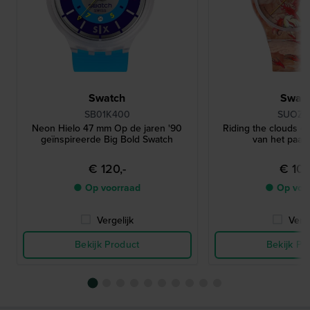
Swatch
Swat
SB01K400
SUOZ3
Neon Hielo 47 mm Op de jaren '90
Riding the clouds 4
geïnspireerde Big Bold Swatch
van het paard
€ 120,-
€ 100
● Op voorraad
● Op voo
Vergelijk
Verge
Bekijk Product
Bekijk Pr