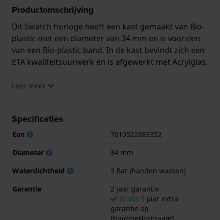
Productomschrijving
Dit Swatch horloge heeft een kast gemaakt van Bio-
plastic met een diameter van 34 mm en is voorzien
van een Bio-plastic band. In de kast bevindt zich een
ETA kwaliteitsuurwerk en is afgewerkt met Acrylglas.
Het horloge is 3ATM. Dit betekent dat het horloge
Lees meer
spatwaterdicht is.. Verder wordt het horloge
geleverd met 2 jaar garantie.
Specificaties
.
Ean
7610522883352
Diameter
34 mm
Waterdichtheid
3 Bar (handen wassen)
Garantie
2 jaar garantie
Gratis
1 jaar extra
garantie op
[huidigeHostnaam]