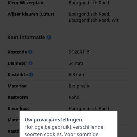
Kleur Wijzerplaat
Bourgondisch Rood
Wijzer kleuren (u,m,s)
Bourgondisch Rood,
Bourgondisch Rood, Wit
Kast informatie
Kastcode
SO28R115
Diameter
34 mm
Kastdikte
8.8 mm
Materiaal
Bio-plastic
Kastvorm
Rond
Kleur kast
Bourgondisch Rood
Uw privacy-instellingen
Materiaal kastdeksel
Bio-plastic
Horloge.be gebruikt verschillende
Kastdeksel
Kast met batterijklep
soorten
cookies
. Voor sommige