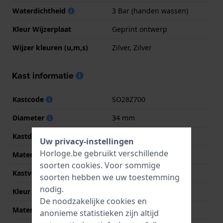
Waterdichtheid
3 Bar (handen wassen)
Kleur Wijzerplaat
Geprint ontwerp
Wijzer kleuren (u,m,s)
Zilver, Zilver
Kast informatie
Kastcode
SO28Z700
Diameter
34 mm
Kastdikte
8.8 mm
Uw privacy-instellingen
Horloge.be gebruikt verschillende
Materiaal
Bio-plastic
soorten
cookies
. Voor sommige
Kastvorm
Rond
soorten hebben we uw toestemming
nodig.
Kleur kast
Roze
De noodzakelijke cookies en
Materiaal kastdeksel
Bio-plastic
anonieme statistieken zijn altijd