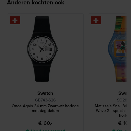
Anderen kochten ook
Swatch
Swat
GB743-S26
SO28Z1
Once Again 34 mm Zwart-wit horloge
Matisse's Snail 34 
met dag-datum
Wave 2 - speciale 
horlo
€ 60,-
€ 100