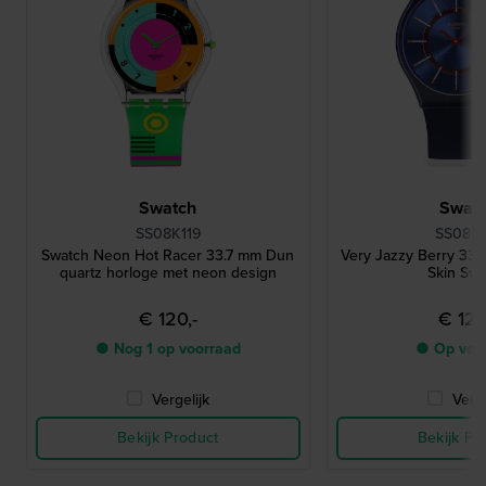
Swatch
Swat
SS08K119
SS08N1
Swatch Neon Hot Racer 33.7 mm Dun
Very Jazzy Berry 33
quartz horloge met neon design
Skin Sw
€ 120,-
€ 120
● Nog 1 op voorraad
● Op voo
Vergelijk
Verge
Bekijk Product
Bekijk Pr