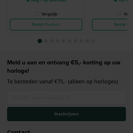
● Nog 1 op voorraad
● Op voo
Vergelijk
Verge
Bekijk Product
Bekijk Pr
Meld u aan en ontvang €5,- korting op uw
horloge!
Te besteden vanaf €75,- (alleen op horloges)
Inschrijven
Contact