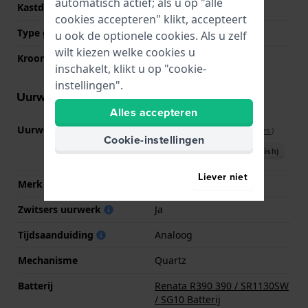
automatisch actief; als u op "alle
Kastdeksel
Kast met batterijklep
cookies accepteren" klikt, accepteert
Type glas
Acryl
u ook de optionele cookies. Als u zelf
wilt kiezen welke cookies u
Kroon
Trek kroon
inschakelt, klikt u op "cookie-
instellingen".
Uurwerk informatie
Alles accepteren
Uurwerk nr.
SW-G-DD
(
Bekijk specificaties
)
Cookie-instellingen
Download handboek (English)
Liever niet
Merk uurwerk
ETA
Zwitsers uurwerk
Ja
Tijdsaanduiding
Analoog
Mechanisme
Quartz
Batterij
Renata R390 390 / SR1130SW
/ SG10 Batterij