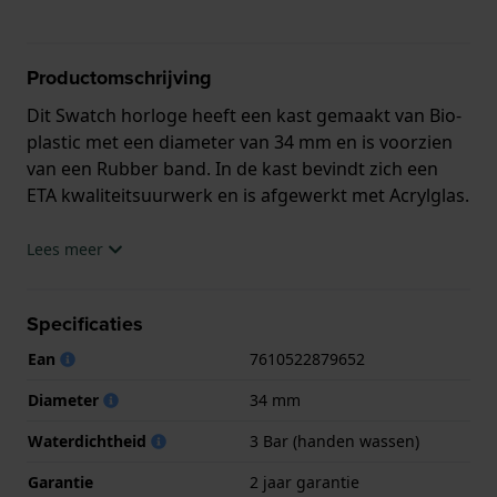
Productomschrijving
Dit Swatch horloge heeft een kast gemaakt van Bio-
plastic met een diameter van 34 mm en is voorzien
van een Rubber band. In de kast bevindt zich een
ETA kwaliteitsuurwerk en is afgewerkt met Acrylglas.
Het horloge is 3ATM. Dit betekent dat het horloge
Lees meer
spatwaterdicht is.. Verder wordt het horloge
geleverd met 2 jaar garantie.
Specificaties
.
Ean
7610522879652
Diameter
34 mm
Waterdichtheid
3 Bar (handen wassen)
Garantie
2 jaar garantie