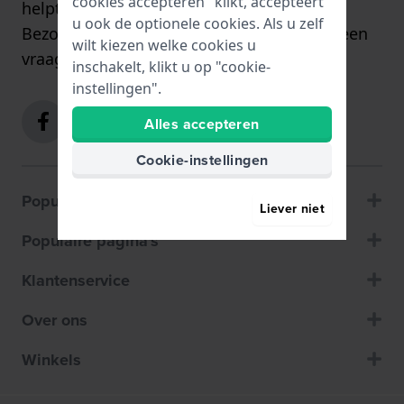
cookies accepteren" klikt, accepteert
helpt u graag!
u ook de optionele cookies. Als u zelf
Bezoek onze
contactpagina
of stuur ons een
wilt kiezen welke cookies u
vraag via het
contactformulier
.
inschakelt, klikt u op "cookie-
instellingen".
Alles accepteren
Cookie-instellingen
Populaire merken
Liever niet
Populaire pagina's
Klantenservice
Over ons
Winkels