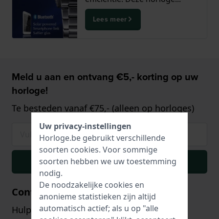
Lees meer
Meld u aan en ontvang €5,- korting op uw
horloge!
Te besteden vanaf €75,- (alleen op horloges)
Uw privacy-instellingen
Horloge.be gebruikt verschillende
soorten
cookies
. Voor sommige
soorten hebben we uw toestemming
Inschrijven
nodig.
De noodzakelijke cookies en
Contact
anonieme statistieken zijn altijd
automatisch actief; als u op "alle
Hulp of advies nodig? Onze klantenservice